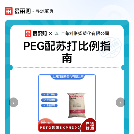
寻源宝典
‹
›