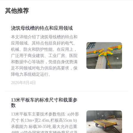
其他推荐
浇筑母线槽的特点和应用领域
本文详细介绍了浇筑母线槽的特点和
应用领域。其特点包括良好的电气、
机械、防火和防护性能。在应用上，
广泛用于商业建筑、工业厂房、医院
和数据中心等场所，凭借自身优势满
足不同领域对电力供应的高要求，保
障电力系统稳定运行。
2026年8月4日
13米平板车的标准尺寸和载重参
数
13米平板车主要技术参数包括: a)外形
尺寸:长13m×宽2.45m,栏板高55cm b)
承载能力:标载30-35吨,最大允许总重
49吨 c)符合国家道路车辆外廓尺寸及