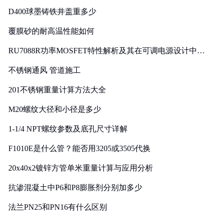
D400球墨铸铁井盖重多少
覆膜砂的耐高温性能如何
RU7088R功率MOSFET特性解析及其在可调电源设计中的
实践
不锈钢通风 管道施工
201不锈钢重量计算方法大全
M20螺纹大径和小径是多少
1-1/4 NPT螺纹参数及底孔尺寸详解
F1010E是什么管？能否用3205或3505代换
20x40x2镀锌方管单米重量计算与应用分析
抗渗混凝土中P6和P8膨胀剂分别加多少
法兰PN25和PN16有什么区别