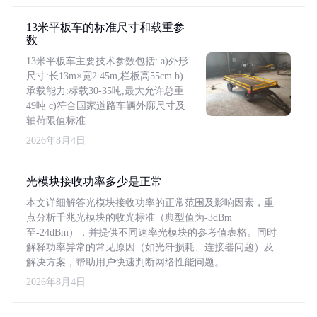
13米平板车的标准尺寸和载重参
数
13米平板车主要技术参数包括: a)外形
尺寸:长13m×宽2.45m,栏板高55cm b)
承载能力:标载30-35吨,最大允许总重
49吨 c)符合国家道路车辆外廓尺寸及
轴荷限值标准
2026年8月4日
光模块接收功率多少是正常
本文详细解答光模块接收功率的正常范围及影响因素，重
点分析千兆光模块的收光标准（典型值为-3dBm
至-24dBm），并提供不同速率光模块的参考值表格。同时
解释功率异常的常见原因（如光纤损耗、连接器问题）及
解决方案，帮助用户快速判断网络性能问题。
2026年8月4日