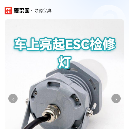
寻源宝典
‹
›