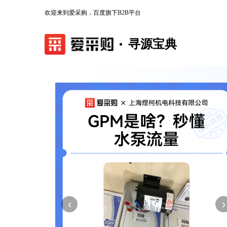
欢迎来到爱采购，百度旗下B2B平台
寻源宝典
‹
›