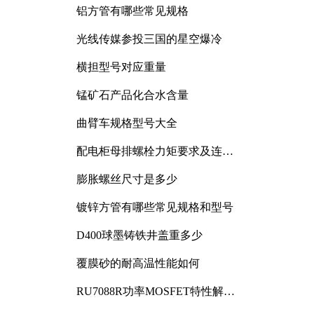
铝方管有哪些常见规格
光线传媒参投三国的星空爆冷
横担型号对应重量
锰矿石产品化合水含量
曲臂车规格型号大全
配电柜母排螺栓力矩要求及连接
规范详解
膨胀螺丝尺寸是多少
镀锌方管有哪些常见规格和型号
D400球墨铸铁井盖重多少
覆膜砂的耐高温性能如何
RU7088R功率MOSFET特性解析
及其在可调电源设计中的实践