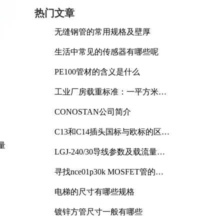
热门文章
无缝钢管的常用规格及壁厚
生活中常见的传感器有哪些呢
PE100管材的含义是什么
工业厂房载重标准：一平方米能
承受多少公斤
CONOSTAN公司简介
C13和C14插头国标与欧标的区别
及其标准解析
量
LGJ-240/30导线参数及载流量解
析
寻找nce01p30k MOSFET管的合
适替代型号
电梯的尺寸有哪些规格
镀锌方管尺寸一般有哪些