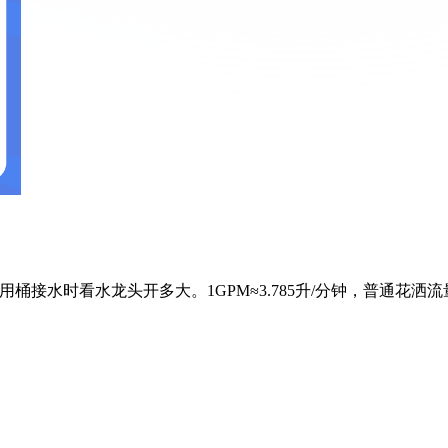
钟），就像用桶接水时看水龙头开多大。1GPM≈3.785升/分钟，普通花洒流