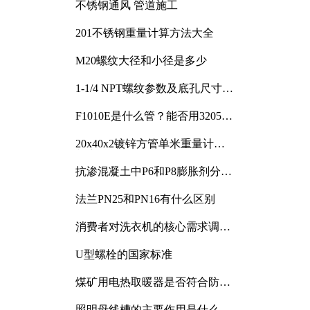
不锈钢通风 管道施工
201不锈钢重量计算方法大全
M20螺纹大径和小径是多少
1-1/4 NPT螺纹参数及底孔尺寸详
解
F1010E是什么管？能否用3205或
3505代换
20x40x2镀锌方管单米重量计算
与应用分析
抗渗混凝土中P6和P8膨胀剂分别
加多少
法兰PN25和PN16有什么区别
消费者对洗衣机的核心需求调研
与分析
U型螺栓的国家标准
煤矿用电热取暖器是否符合防爆
电气设备标准
照明母线槽的主要作用是什么