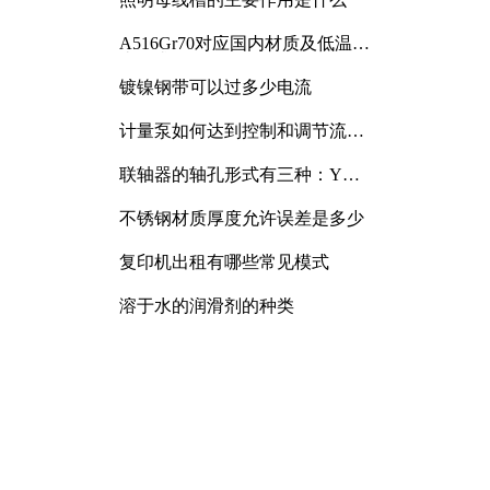
A516Gr70对应国内材质及低温冲
击要求解析
镀镍钢带可以过多少电流
计量泵如何达到控制和调节流量
的目的
联轴器的轴孔形式有三种：Y
型、J型、Z型
不锈钢材质厚度允许误差是多少
复印机出租有哪些常见模式
溶于水的润滑剂的种类