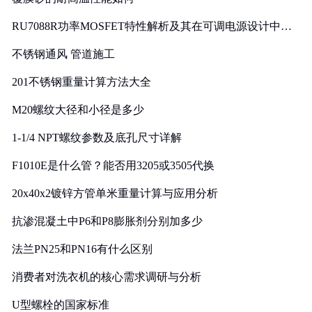
RU7088R功率MOSFET特性解析及其在可调电源设计中的
实践
不锈钢通风 管道施工
201不锈钢重量计算方法大全
M20螺纹大径和小径是多少
1-1/4 NPT螺纹参数及底孔尺寸详解
F1010E是什么管？能否用3205或3505代换
20x40x2镀锌方管单米重量计算与应用分析
抗渗混凝土中P6和P8膨胀剂分别加多少
法兰PN25和PN16有什么区别
消费者对洗衣机的核心需求调研与分析
U型螺栓的国家标准