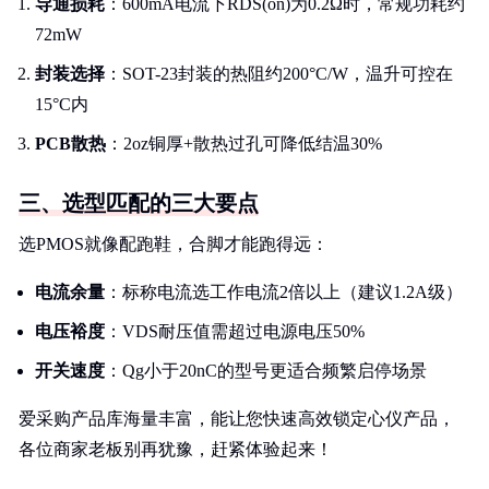
导通损耗
：600mA电流下RDS(on)为0.2Ω时，常规功耗约
72mW
封装选择
：SOT-23封装的热阻约200°C/W，温升可控在
15°C内
PCB散热
：2oz铜厚+散热过孔可降低结温30%
三、选型匹配的三大要点
选PMOS就像配跑鞋，合脚才能跑得远：
电流余量
：标称电流选工作电流2倍以上（建议1.2A级）
电压裕度
：VDS耐压值需超过电源电压50%
开关速度
：Qg小于20nC的型号更适合频繁启停场景
爱采购产品库海量丰富，能让您快速高效锁定心仪产品，
各位商家老板别再犹豫，赶紧体验起来！