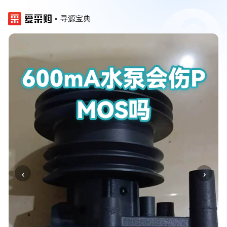
寻源宝典
‹
›