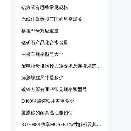
铝方管有哪些常见规格
光线传媒参投三国的星空爆冷
横担型号对应重量
锰矿石产品化合水含量
曲臂车规格型号大全
配电柜母排螺栓力矩要求及连接规范详
解
膨胀螺丝尺寸是多少
镀锌方管有哪些常见规格和型号
D400球墨铸铁井盖重多少
覆膜砂的耐高温性能如何
RU7088R功率MOSFET特性解析及其在
可调电源设计中的实践