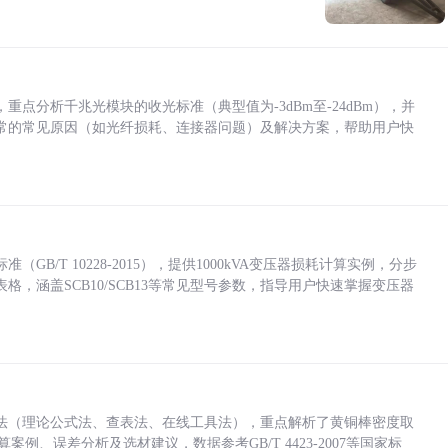
点分析千兆光模块的收光标准（典型值为-3dBm至-24dBm），并
常的常见原因（如光纤损耗、连接器问题）及解决方案，帮助用户快
/T 10228-2015），提供1000kVA变压器损耗计算实例，分步
，涵盖SCB10/SCB13等常见型号参数，指导用户快速掌握变压器
法（理论公式法、查表法、在线工具法），重点解析了黄铜棒密度取
计算案例、误差分析及选材建议，数据参考GB/T 4423-2007等国家标