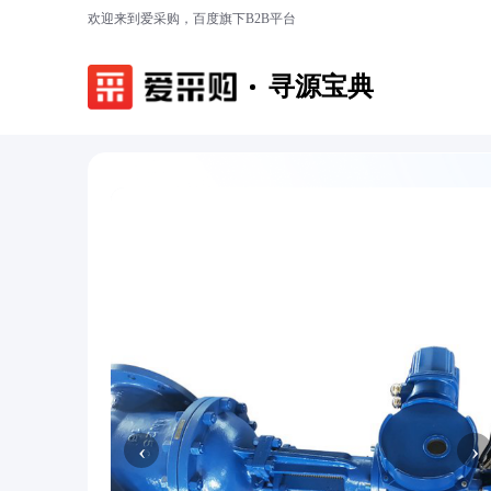
欢迎来到爱采购，百度旗下B2B平台
寻源宝典
‹
›