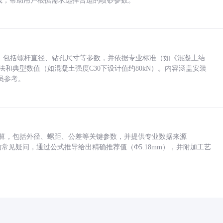
业实践，帮助用户根据需求选择合适的喷砂参数。
力，包括螺杆直径、钻孔尺寸等参数，并依据专业标准（如《混凝土结
方法和典型数值（如混凝土强度C30下设计值约80kN）。内容涵盖安装
员参考。
底孔计算，包括外径、螺距、公差等关键参数，并提供专业数据来源
孔尺寸的常见疑问，通过公式推导给出精确推荐值（Φ5.18mm），并附加工艺