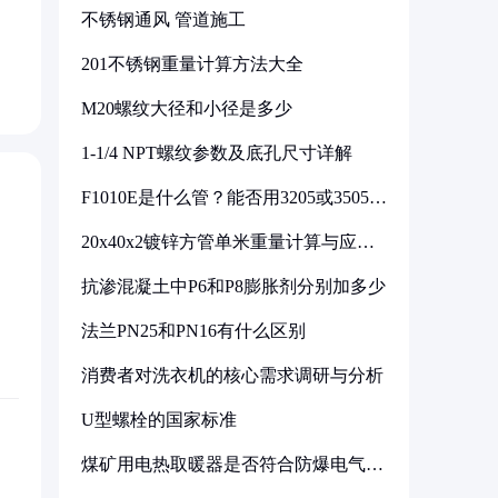
不锈钢通风 管道施工
201不锈钢重量计算方法大全
M20螺纹大径和小径是多少
1-1/4 NPT螺纹参数及底孔尺寸详解
F1010E是什么管？能否用3205或3505代
换
20x40x2镀锌方管单米重量计算与应用
分析
抗渗混凝土中P6和P8膨胀剂分别加多少
法兰PN25和PN16有什么区别
消费者对洗衣机的核心需求调研与分析
U型螺栓的国家标准
煤矿用电热取暖器是否符合防爆电气设
备标准