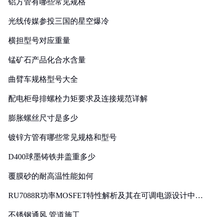
铝方管有哪些常见规格
光线传媒参投三国的星空爆冷
横担型号对应重量
锰矿石产品化合水含量
曲臂车规格型号大全
配电柜母排螺栓力矩要求及连接规范详解
膨胀螺丝尺寸是多少
镀锌方管有哪些常见规格和型号
D400球墨铸铁井盖重多少
覆膜砂的耐高温性能如何
RU7088R功率MOSFET特性解析及其在可调电源设计中的
实践
不锈钢通风 管道施工