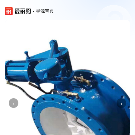
寻源宝典
‹
›