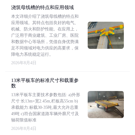
浇筑母线槽的特点和应用领域
本文详细介绍了浇筑母线槽的特点和
应用领域。其特点包括良好的电气、
机械、防火和防护性能。在应用上，
广泛用于商业建筑、工业厂房、医院
和数据中心等场所，凭借自身优势满
足不同领域对电力供应的高要求，保
障电力系统稳定运行。
2026年8月4日
13米平板车的标准尺寸和载重参
数
13米平板车主要技术参数包括: a)外形
尺寸:长13m×宽2.45m,栏板高55cm b)
承载能力:标载30-35吨,最大允许总重
49吨 c)符合国家道路车辆外廓尺寸及
轴荷限值标准
2026年8月4日