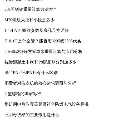
201不锈钢重量计算方法大全
M20螺纹大径和小径是多少
1-1/4 NPT螺纹参数及底孔尺寸详解
F1010E是什么管？能否用3205或3505代换
20x40x2镀锌方管单米重量计算与应用分析
抗渗混凝土中P6和P8膨胀剂分别加多少
法兰PN25和PN16有什么区别
消费者对洗衣机的核心需求调研与分析
U型螺栓的国家标准
煤矿用电热取暖器是否符合防爆电气设备标准
照明母线槽的主要作用是什么