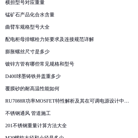
横担型号对应重量
锰矿石产品化合水含量
曲臂车规格型号大全
配电柜母排螺栓力矩要求及连接规范详解
膨胀螺丝尺寸是多少
镀锌方管有哪些常见规格和型号
D400球墨铸铁井盖重多少
覆膜砂的耐高温性能如何
RU7088R功率MOSFET特性解析及其在可调电源设计中的
实践
不锈钢通风 管道施工
201不锈钢重量计算方法大全
M20螺纹大径和小径是多少