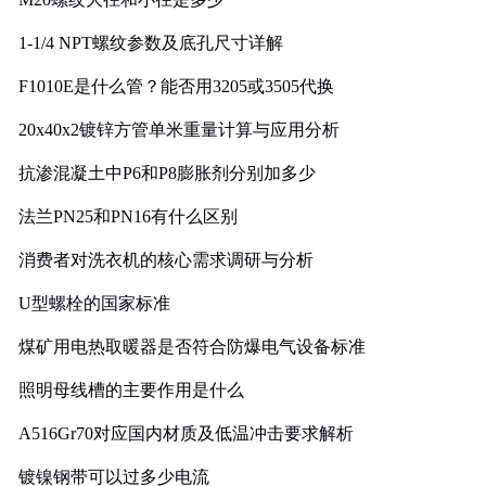
1-1/4 NPT螺纹参数及底孔尺寸详解
F1010E是什么管？能否用3205或3505代换
20x40x2镀锌方管单米重量计算与应用分析
抗渗混凝土中P6和P8膨胀剂分别加多少
法兰PN25和PN16有什么区别
消费者对洗衣机的核心需求调研与分析
U型螺栓的国家标准
煤矿用电热取暖器是否符合防爆电气设备标准
照明母线槽的主要作用是什么
A516Gr70对应国内材质及低温冲击要求解析
镀镍钢带可以过多少电流