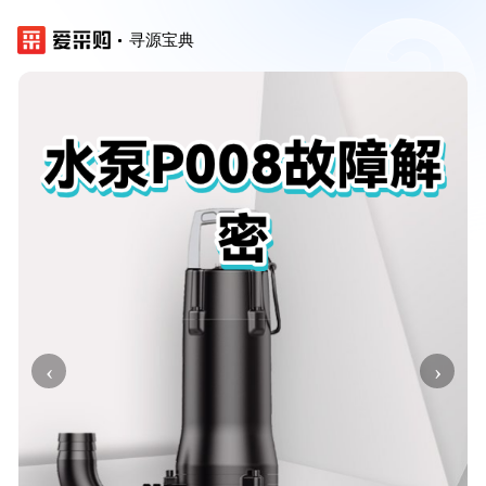
寻源宝典
‹
›