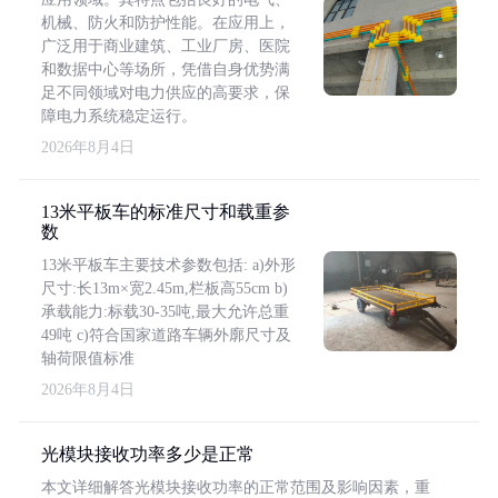
机械、防火和防护性能。在应用上，
广泛用于商业建筑、工业厂房、医院
和数据中心等场所，凭借自身优势满
足不同领域对电力供应的高要求，保
障电力系统稳定运行。
2026年8月4日
13米平板车的标准尺寸和载重参
数
13米平板车主要技术参数包括: a)外形
尺寸:长13m×宽2.45m,栏板高55cm b)
承载能力:标载30-35吨,最大允许总重
49吨 c)符合国家道路车辆外廓尺寸及
轴荷限值标准
2026年8月4日
光模块接收功率多少是正常
本文详细解答光模块接收功率的正常范围及影响因素，重