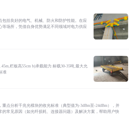
点包括良好的电气、机械、防火和防护性能。在应
心等场所，凭借自身优势满足不同领域对电力供应
5m,栏板高55cm b)承载能力:标载30-35吨,最大允
标准
点分析千兆光模块的收光标准（典型值为-3dBm至-24dBm），并
常的常见原因（如光纤损耗、连接器问题）及解决方案，帮助用户快