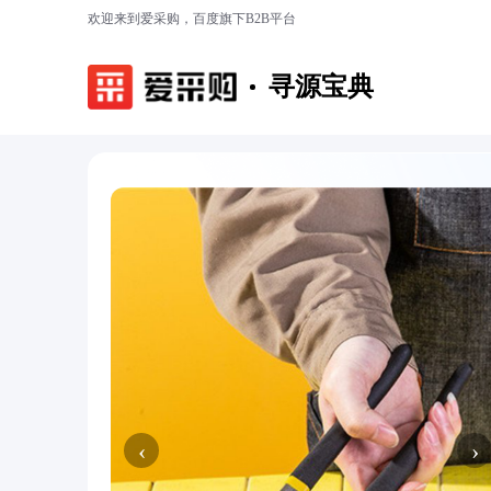
欢迎来到爱采购，百度旗下B2B平台
寻源宝典
‹
›