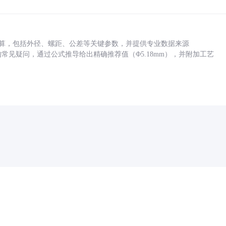
底孔计算，包括外径、螺距、公差等关键参数，并提供专业数据来源
孔尺寸的常见疑问，通过公式推导给出精确推荐值（Φ5.18mm），并附加工艺
药品医疗器械网络信息服务备案(京)网药械信息备字（2021）第00159号
京ICP证030173号
京公网安备11000002000001号