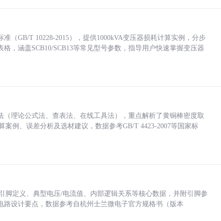
/T 10228-2015），提供1000kVA变压器损耗计算实例，分步
，涵盖SCB10/SCB13等常见型号参数，指导用户快速掌握变压器
法（理论公式法、查表法、在线工具法），重点解析了黄铜棒密度取
计算案例、误差分析及选材建议，数据参考GB/T 4423-2007等国家标
括各引脚定义、典型电压/电流值、内部逻辑关系等核心数据，并附引脚参
电路设计要点，数据参考自杭州士兰微电子官方规格书（版本