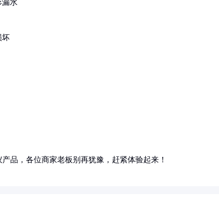
形漏水
损坏
仪产品，各位商家老板别再犹豫，赶紧体验起来！