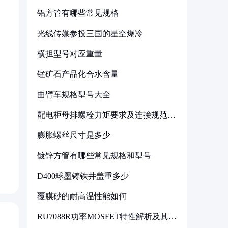
铝方管有哪些常见规格
光线传媒参投三国的星空爆冷
横担型号对应重量
锰矿石产品化合水含量
曲臂车规格型号大全
配电柜母排螺栓力矩要求及连接规范详
解
膨胀螺丝尺寸是多少
镀锌方管有哪些常见规格和型号
D400球墨铸铁井盖重多少
覆膜砂的耐高温性能如何
RU7088R功率MOSFET特性解析及其在
可调电源设计中的实践