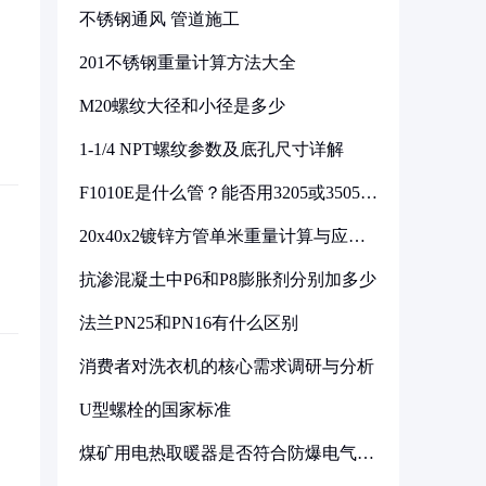
不锈钢通风 管道施工
201不锈钢重量计算方法大全
M20螺纹大径和小径是多少
1-1/4 NPT螺纹参数及底孔尺寸详解
F1010E是什么管？能否用3205或3505代
换
20x40x2镀锌方管单米重量计算与应用
分析
抗渗混凝土中P6和P8膨胀剂分别加多少
法兰PN25和PN16有什么区别
消费者对洗衣机的核心需求调研与分析
U型螺栓的国家标准
煤矿用电热取暖器是否符合防爆电气设
备标准