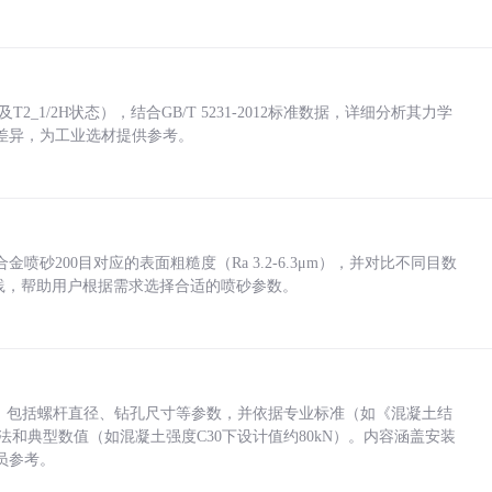
_1/2H状态），结合GB/T 5231-2012标准数据，详细分析其力学
差异，为工业选材提供参考。
砂200目对应的表面粗糙度（Ra 3.2-6.3μm），并对比不同目数
业实践，帮助用户根据需求选择合适的喷砂参数。
力，包括螺杆直径、钻孔尺寸等参数，并依据专业标准（如《混凝土结
方法和典型数值（如混凝土强度C30下设计值约80kN）。内容涵盖安装
员参考。