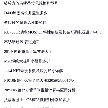
镀锌方管有哪些常见规格和型号
D400球墨铸铁井盖重多少
覆膜砂的耐高温性能如何
RU7088R功率MOSFET特性解析及其在可调电源设计中的
实践
不锈钢通风 管道施工
201不锈钢重量计算方法大全
M20螺纹大径和小径是多少
1-1/4 NPT螺纹参数及底孔尺寸详解
F1010E是什么管？能否用3205或3505代换
20x40x2镀锌方管单米重量计算与应用分析
抗渗混凝土中P6和P8膨胀剂分别加多少