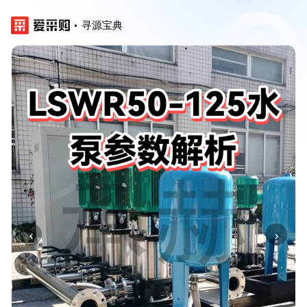
寻源宝典
‹
›