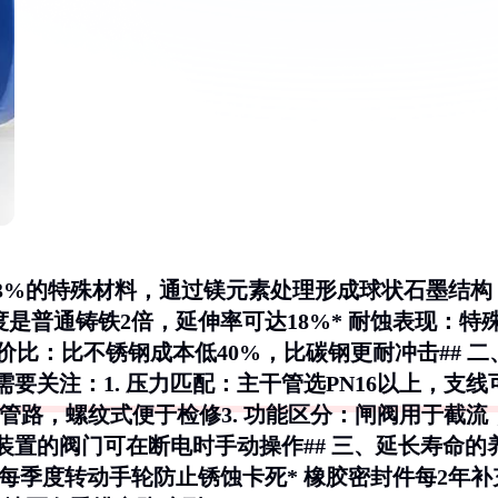
3%的特殊材料，通过镁元素处理形成球状石墨结构
度是普通铸铁2倍，延伸率可达18%*
耐蚀表现
：特
价比
：比不锈钢成本低40%，比碳钢更耐冲击## 二
要关注：1.
压力匹配
：主干管选PN16以上，支线
管路，螺纹式便于检修3.
功能区分
：闸阀用于截流
装置的阀门可在断电时手动操作## 三、延长寿命的
 每季度转动手轮防止锈蚀卡死* 橡胶密封件每2年补