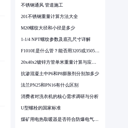
不锈钢通风 管道施工
201不锈钢重量计算方法大全
M20螺纹大径和小径是多少
1-1/4 NPT螺纹参数及底孔尺寸详解
F1010E是什么管？能否用3205或3505代
换
20x40x2镀锌方管单米重量计算与应用
分析
抗渗混凝土中P6和P8膨胀剂分别加多少
法兰PN25和PN16有什么区别
消费者对洗衣机的核心需求调研与分析
U型螺栓的国家标准
煤矿用电热取暖器是否符合防爆电气设
备标准