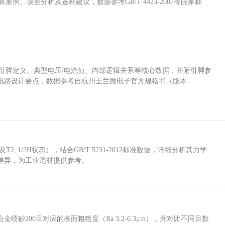
计算案例、误差分析及选材建议，数据参考GB/T 4423-2007等国家标
括各引脚定义、典型电压/电流值、内部逻辑关系等核心数据，并附引脚参
电路设计要点，数据参考自杭州士兰微电子官方规格书（版本
_1/2H状态），结合GB/T 5231-2012标准数据，详细分析其力学
差异，为工业选材提供参考。
砂200目对应的表面粗糙度（Ra 3.2-6.3μm），并对比不同目数