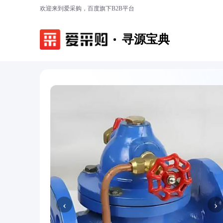
欢迎来到爱采购，百度旗下B2B平台
寻源宝典
‹
›