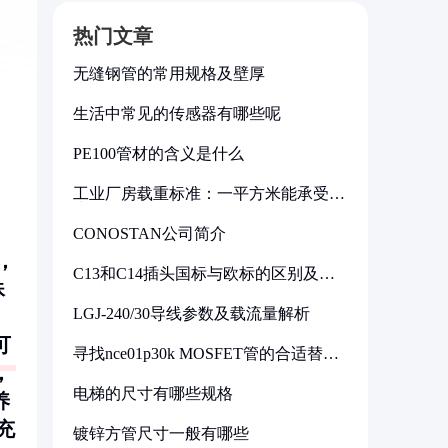
热门文章
无缝钢管的常用规格及壁厚
生活中常见的传感器有哪些呢
PE100管材的含义是什么
工业厂房载重标准：一平方米能承受多
少公斤
CONOSTAN公司简介
，
C13和C14插头国标与欧标的区别及其
殊
标准解析
LGJ-240/30导线参数及载流量解析
、
可
寻找nce01p30k MOSFET管的合适替代
型号
，
电梯的尺寸有哪些规格
养
充
镀锌方管尺寸一般有哪些