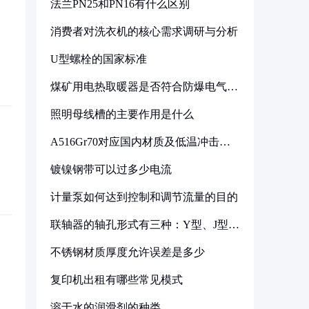
法兰PN25和PN16有什么区别
消费者对洗衣机的核心需求调研与分析
U型螺栓的国家标准
煤矿用电热取暖器是否符合防爆电气设
备标准
照明母线槽的主要作用是什么
A516Gr70对应国内材质及低温冲击要
求解析
镀镍钢带可以过多少电流
计量泵如何达到控制和调节流量的目的
联轴器的轴孔形式有三种：Y型、J型、
Z型
不锈钢材质厚度允许误差是多少
复印机出租有哪些常见模式
溶于水的润滑剂的种类