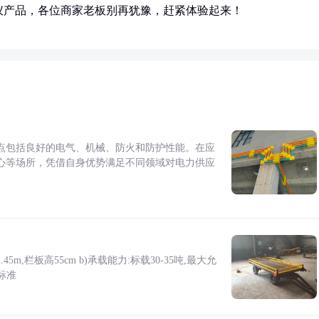
仪产品，各位商家老板别再犹豫，赶紧体验起来！
点包括良好的电气、机械、防火和防护性能。在应
心等场所，凭借自身优势满足不同领域对电力供应
5m,栏板高55cm b)承载能力:标载30-35吨,最大允
标准