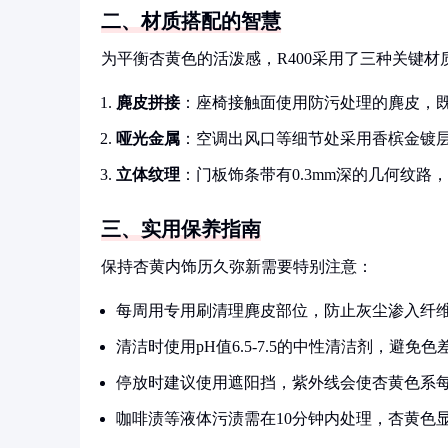
二、材质搭配的智慧
为平衡杏黄色的活泼感，R400采用了三种关键材
麂皮拼接
：座椅接触面使用防污处理的麂皮，
哑光金属
：空调出风口等细节处采用香槟金镀
立体纹理
：门板饰条带有0.3mm深的几何纹路
三、实用保养指南
保持杏黄内饰历久弥新需要特别注意：
每周用专用刷清理麂皮部位，防止灰尘渗入纤
清洁时使用pH值6.5-7.5的中性清洁剂，避免色
停放时建议使用遮阳挡，紫外线会使杏黄色系每月
咖啡渍等液体污渍需在10分钟内处理，杏黄色