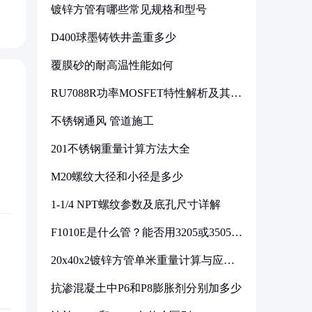
镀锌方管有哪些常见规格和型号
D400球墨铸铁井盖重多少
覆膜砂的耐高温性能如何
RU7088R功率MOSFET特性解析及其在
可调电源设计中的实践
不锈钢通风 管道施工
201不锈钢重量计算方法大全
M20螺纹大径和小径是多少
1-1/4 NPT螺纹参数及底孔尺寸详解
F1010E是什么管？能否用3205或3505代
换
20x40x2镀锌方管单米重量计算与应用
分析
抗渗混凝土中P6和P8膨胀剂分别加多少