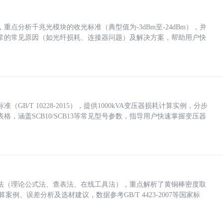
点分析千兆光模块的收光标准（典型值为-3dBm至-24dBm），并
常的常见原因（如光纤损耗、连接器问题）及解决方案，帮助用户快
/T 10228-2015），提供1000kVA变压器损耗计算实例，分步
，涵盖SCB10/SCB13等常见型号参数，指导用户快速掌握变压器
法（理论公式法、查表法、在线工具法），重点解析了黄铜棒密度取
计算案例、误差分析及选材建议，数据参考GB/T 4423-2007等国家标