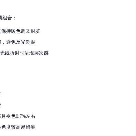
质组合：
既保持暖色调又耐脏
层，避免反光刺眼
，光线折射时呈现层次感
维
差
褪色0.7%左右
显色度较高易留痕