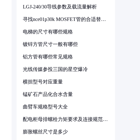
LGJ-240/30导线参数及载流量解析
寻找nce01p30k MOSFET管的合适替代
型号
电梯的尺寸有哪些规格
镀锌方管尺寸一般有哪些
铝方管有哪些常见规格
光线传媒参投三国的星空爆冷
横担型号对应重量
锰矿石产品化合水含量
曲臂车规格型号大全
配电柜母排螺栓力矩要求及连接规范详
解
膨胀螺丝尺寸是多少