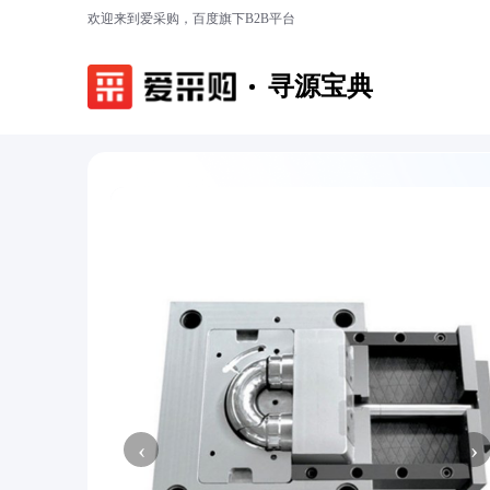
欢迎来到爱采购，百度旗下B2B平台
寻源宝典
‹
›