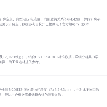
括各引脚定义、典型电压/电流值、内部逻辑关系等核心数据，并附引脚参
电路设计要点，数据参考自杭州士兰微电子官方规格书（版本
_1/2H状态），结合GB/T 5231-2012标准数据，详细分析其力学
差异，为工业选材提供参考。
砂200目对应的表面粗糙度（Ra 3.2-6.3μm），并对比不同目数
业实践，帮助用户根据需求选择合适的喷砂参数。