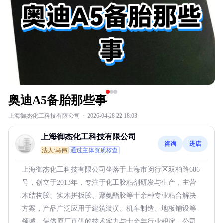
奥迪A5备胎那些事
上海御杰化工科技有限公司
·
2026-04-28 22:18:03
上海御杰化工科技有限公司
咨询
进店
法人:马伟
通过主体资质核查
上海御杰化工科技有限公司坐落于上海市闵行区双柏路686
号，创立于2013年，专注于化工胶粘剂研发与生产，主营
木结构胶、实木拼板胶、聚氨酯胶等十余种专业粘合解决
方案，产品广泛应用于建筑装潢、机车制造、地板铺设等
领域。凭借原厂直供的技术实力与十余年行业积淀，公司