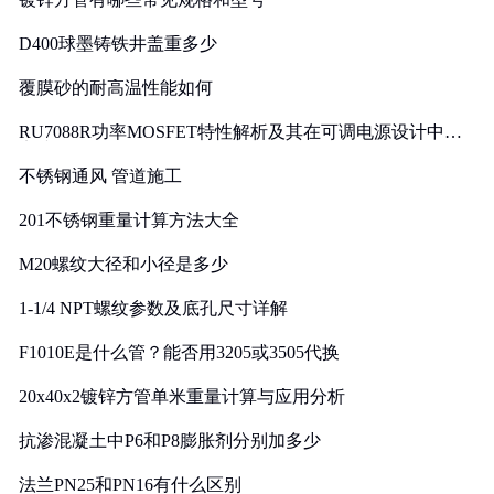
D400球墨铸铁井盖重多少
覆膜砂的耐高温性能如何
RU7088R功率MOSFET特性解析及其在可调电源设计中的
实践
不锈钢通风 管道施工
201不锈钢重量计算方法大全
M20螺纹大径和小径是多少
1-1/4 NPT螺纹参数及底孔尺寸详解
F1010E是什么管？能否用3205或3505代换
20x40x2镀锌方管单米重量计算与应用分析
抗渗混凝土中P6和P8膨胀剂分别加多少
法兰PN25和PN16有什么区别