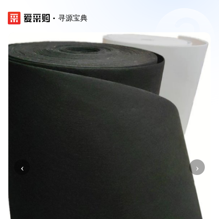
寻源宝典
‹
›