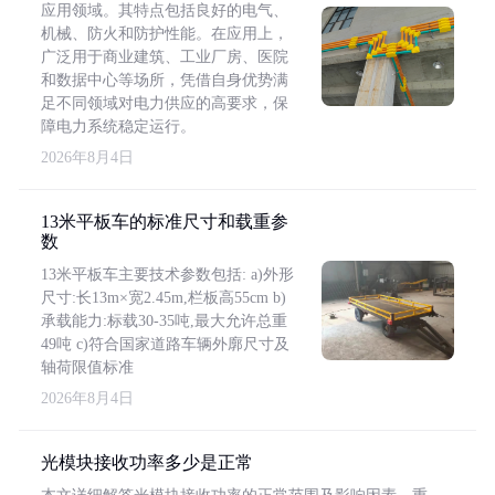
应用领域。其特点包括良好的电气、
机械、防火和防护性能。在应用上，
广泛用于商业建筑、工业厂房、医院
和数据中心等场所，凭借自身优势满
足不同领域对电力供应的高要求，保
障电力系统稳定运行。
2026年8月4日
13米平板车的标准尺寸和载重参
数
13米平板车主要技术参数包括: a)外形
尺寸:长13m×宽2.45m,栏板高55cm b)
承载能力:标载30-35吨,最大允许总重
49吨 c)符合国家道路车辆外廓尺寸及
轴荷限值标准
2026年8月4日
光模块接收功率多少是正常