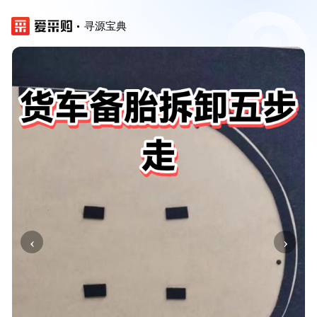
寻源宝典
‹
›