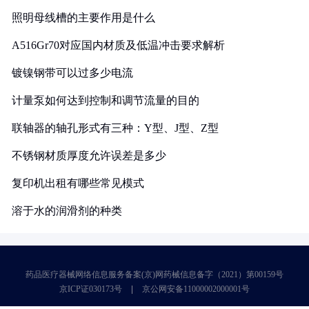
照明母线槽的主要作用是什么
A516Gr70对应国内材质及低温冲击要求解析
镀镍钢带可以过多少电流
计量泵如何达到控制和调节流量的目的
联轴器的轴孔形式有三种：Y型、J型、Z型
不锈钢材质厚度允许误差是多少
复印机出租有哪些常见模式
溶于水的润滑剂的种类
药品医疗器械网络信息服务备案(京)网药械信息备字（2021）第00159号
京ICP证030173号
京公网安备11000002000001号