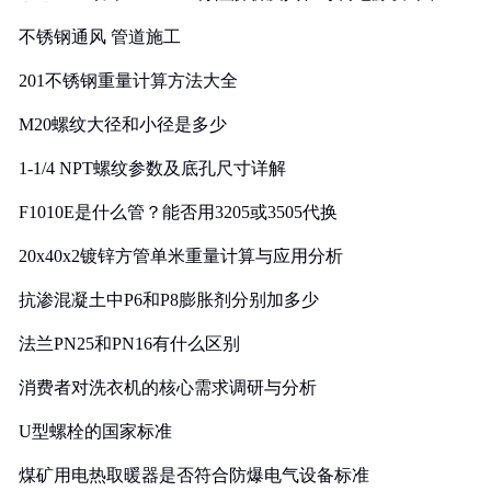
实践
不锈钢通风 管道施工
201不锈钢重量计算方法大全
M20螺纹大径和小径是多少
1-1/4 NPT螺纹参数及底孔尺寸详解
F1010E是什么管？能否用3205或3505代换
20x40x2镀锌方管单米重量计算与应用分析
抗渗混凝土中P6和P8膨胀剂分别加多少
法兰PN25和PN16有什么区别
消费者对洗衣机的核心需求调研与分析
U型螺栓的国家标准
煤矿用电热取暖器是否符合防爆电气设备标准