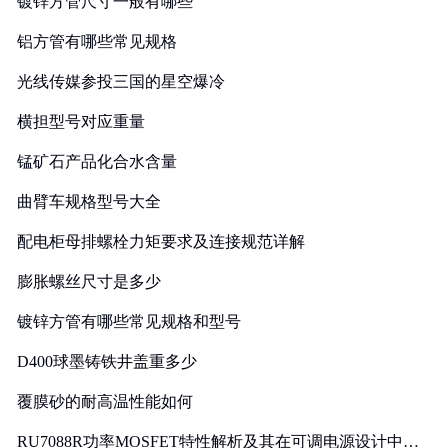
镀锌方管尺寸一般有哪些
铝方管有哪些常见规格
光线传媒参投三国的星空爆冷
横担型号对应重量
锰矿石产品化合水含量
曲臂车规格型号大全
配电柜母排螺栓力矩要求及连接规范详解
膨胀螺丝尺寸是多少
镀锌方管有哪些常见规格和型号
D400球墨铸铁井盖重多少
覆膜砂的耐高温性能如何
RU7088R功率MOSFET特性解析及其在可调电源设计中的