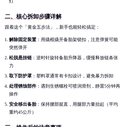
灯
二、核心拆卸步骤详解
跟着这个「黄金五步法」，新手也能轻松搞定：
解除固定装置
：用撬棍撬开备胎架锁扣，注意弹簧可能
突然弹开
松脱悬挂链
：逆时针旋转备胎升降器，缓慢释放链条张
力
取下防护罩
：塑料罩通常有卡扣设计，避免暴力拆卸
处理锈蚀部件
：遇到生锈螺栓可喷润滑剂，静置5分钟再
操作
安全移出备胎
：保持腰部挺直，用腿部力量抬起（平均
重约45公斤）