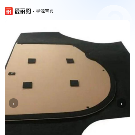
寻源宝典
‹
›