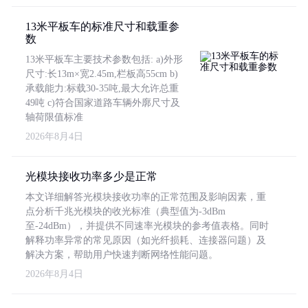
13米平板车的标准尺寸和载重参
数
13米平板车主要技术参数包括: a)外形
尺寸:长13m×宽2.45m,栏板高55cm b)
承载能力:标载30-35吨,最大允许总重
49吨 c)符合国家道路车辆外廓尺寸及
轴荷限值标准
2026年8月4日
光模块接收功率多少是正常
本文详细解答光模块接收功率的正常范围及影响因素，重
点分析千兆光模块的收光标准（典型值为-3dBm
至-24dBm），并提供不同速率光模块的参考值表格。同时
解释功率异常的常见原因（如光纤损耗、连接器问题）及
解决方案，帮助用户快速判断网络性能问题。
2026年8月4日