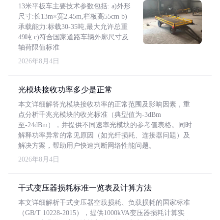
13米平板车主要技术参数包括: a)外形
尺寸:长13m×宽2.45m,栏板高55cm b)
承载能力:标载30-35吨,最大允许总重
49吨 c)符合国家道路车辆外廓尺寸及
轴荷限值标准
2026年8月4日
光模块接收功率多少是正常
本文详细解答光模块接收功率的正常范围及影响因素，重
点分析千兆光模块的收光标准（典型值为-3dBm
至-24dBm），并提供不同速率光模块的参考值表格。同时
解释功率异常的常见原因（如光纤损耗、连接器问题）及
解决方案，帮助用户快速判断网络性能问题。
2026年8月4日
干式变压器损耗标准一览表及计算方法
本文详细解析干式变压器空载损耗、负载损耗的国家标准
（GB/T 10228-2015），提供1000kVA变压器损耗计算实