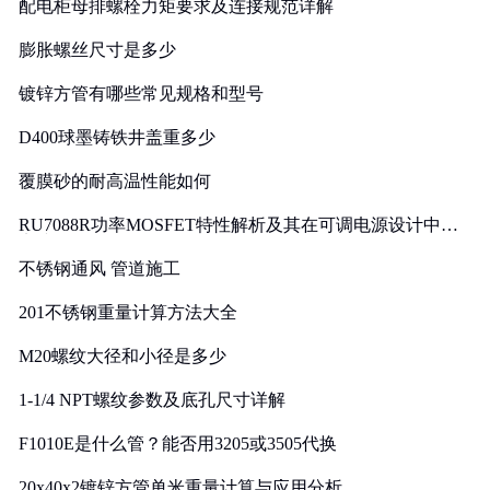
配电柜母排螺栓力矩要求及连接规范详解
膨胀螺丝尺寸是多少
镀锌方管有哪些常见规格和型号
D400球墨铸铁井盖重多少
覆膜砂的耐高温性能如何
RU7088R功率MOSFET特性解析及其在可调电源设计中的
实践
不锈钢通风 管道施工
201不锈钢重量计算方法大全
M20螺纹大径和小径是多少
1-1/4 NPT螺纹参数及底孔尺寸详解
F1010E是什么管？能否用3205或3505代换
20x40x2镀锌方管单米重量计算与应用分析