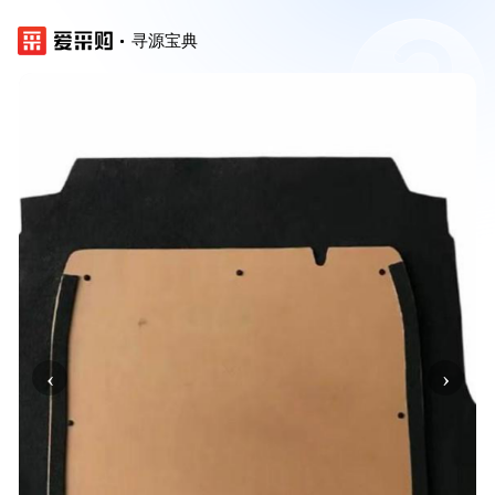
寻源宝典
‹
›