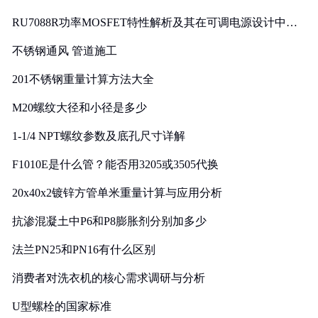
RU7088R功率MOSFET特性解析及其在可调电源设计中的
实践
不锈钢通风 管道施工
201不锈钢重量计算方法大全
M20螺纹大径和小径是多少
1-1/4 NPT螺纹参数及底孔尺寸详解
F1010E是什么管？能否用3205或3505代换
20x40x2镀锌方管单米重量计算与应用分析
抗渗混凝土中P6和P8膨胀剂分别加多少
法兰PN25和PN16有什么区别
消费者对洗衣机的核心需求调研与分析
U型螺栓的国家标准