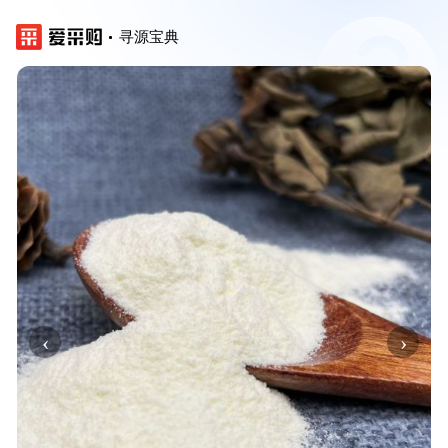
寻源宝典
‹
›