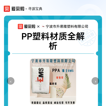
寻源宝典
‹
›