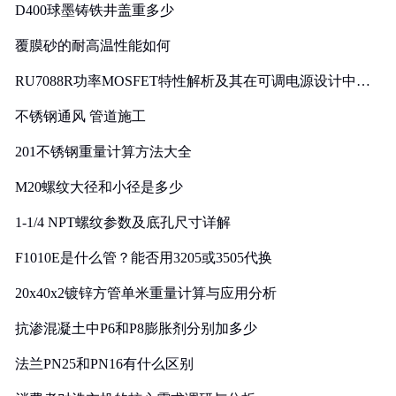
D400球墨铸铁井盖重多少
覆膜砂的耐高温性能如何
RU7088R功率MOSFET特性解析及其在可调电源设计中的
实践
不锈钢通风 管道施工
201不锈钢重量计算方法大全
M20螺纹大径和小径是多少
1-1/4 NPT螺纹参数及底孔尺寸详解
F1010E是什么管？能否用3205或3505代换
20x40x2镀锌方管单米重量计算与应用分析
抗渗混凝土中P6和P8膨胀剂分别加多少
法兰PN25和PN16有什么区别