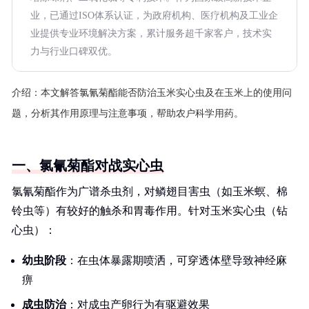
业，已通过ISO体系认证，为政府机构、医疗机构及工业企
业提供专业环境解决方案，累计服务超千家客户，技术实
力与行业口碑双优。
介绍：
本文解答氯氰菊酯能否防治玉米实心虫及在玉米上的使用问
题，分析其作用原理与注意事项，帮助农户科学用药。
一、氯氰菊酯对战实心虫
氯氰菊酯作为广谱杀虫剂，对鳞翅目害虫（如玉米螟、棉
铃虫等）有较好的触杀和胃毒作用。针对玉米实心虫（钻
心虫）：
幼虫阶段
：在虫体暴露期喷洒，可穿透体壁导致神经麻
痹
成虫防治
：对成虫产卵行为有驱避效果