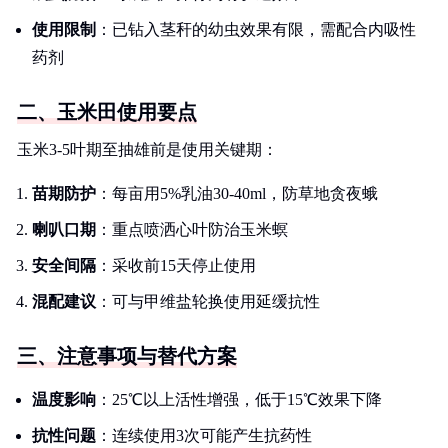
使用限制
：已钻入茎秆的幼虫效果有限，需配合内吸性
药剂
二、玉米田使用要点
玉米3-5叶期至抽雄前是使用关键期：
苗期防护
：每亩用5%乳油30-40ml，防草地贪夜蛾
喇叭口期
：重点喷洒心叶防治玉米螟
安全间隔
：采收前15天停止使用
混配建议
：可与甲维盐轮换使用延缓抗性
三、注意事项与替代方案
温度影响
：25℃以上活性增强，低于15℃效果下降
抗性问题
：连续使用3次可能产生抗药性