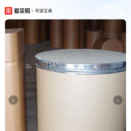
寻源宝典
‹
›