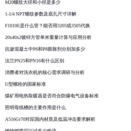
M20螺纹大径和小径是多少
1-1/4 NPT螺纹参数及底孔尺寸详解
F1010E是什么管？能否用3205或3505代换
20x40x2镀锌方管单米重量计算与应用分析
抗渗混凝土中P6和P8膨胀剂分别加多少
法兰PN25和PN16有什么区别
消费者对洗衣机的核心需求调研与分析
U型螺栓的国家标准
煤矿用电热取暖器是否符合防爆电气设备标准
照明母线槽的主要作用是什么
A516Gr70对应国内材质及低温冲击要求解析
镀镍钢带可以过多少电流