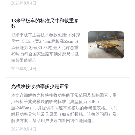
2026年8月4日
13米平板车的标准尺寸和载重参
数
13米平板车主要技术参数包括: a)外形
尺寸:长13m×宽2.45m,栏板高55cm b)
承载能力:标载30-35吨,最大允许总重
49吨 c)符合国家道路车辆外廓尺寸及
轴荷限值标准
2026年8月4日
光模块接收功率多少是正常
本文详细解答光模块接收功率的正常范围及影响因素，重
点分析千兆光模块的收光标准（典型值为-3dBm
至-24dBm），并提供不同速率光模块的参考值表格。同时
解释功率异常的常见原因（如光纤损耗、连接器问题）及
解决方案，帮助用户快速判断网络性能问题。
2026年8月4日