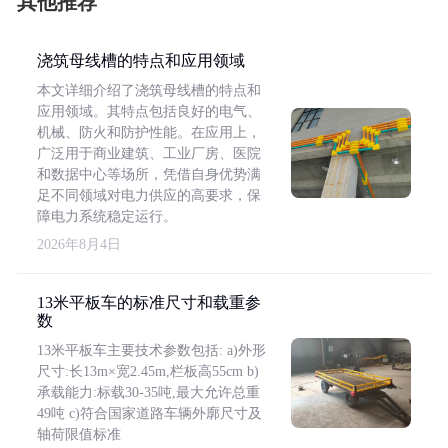
其他推荐
浇筑母线槽的特点和应用领域
本文详细介绍了浇筑母线槽的特点和
应用领域。其特点包括良好的电气、
机械、防火和防护性能。在应用上，
广泛用于商业建筑、工业厂房、医院
和数据中心等场所，凭借自身优势满
足不同领域对电力供应的高要求，保
障电力系统稳定运行。
2026年8月4日
13米平板车的标准尺寸和载重参
数
13米平板车主要技术参数包括: a)外形
尺寸:长13m×宽2.45m,栏板高55cm b)
承载能力:标载30-35吨,最大允许总重
49吨 c)符合国家道路车辆外廓尺寸及
轴荷限值标准