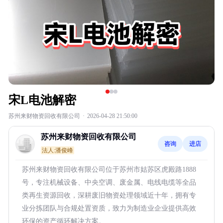
宋L电池解密
苏州来财物资回收有限公司
·
2026-04-28 21:50:00
苏州来财物资回收有限公司
咨询
进店
法人:潘俊峰
苏州来财物资回收有限公司位于苏州市姑苏区虎殿路1888
号，专注机械设备、中央空调、废金属、电线电缆等全品
类再生资源回收，深耕废旧物资处理领域近十年，拥有专
业分拣团队与合规处置资质，致力为制造业企业提供高效
环保的资产循环解决方案。