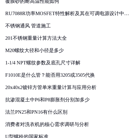
覆膜砂的耐高温性能如何
RU7088R功率MOSFET特性解析及其在可调电源设计中的
实践
不锈钢通风 管道施工
201不锈钢重量计算方法大全
M20螺纹大径和小径是多少
1-1/4 NPT螺纹参数及底孔尺寸详解
F1010E是什么管？能否用3205或3505代换
20x40x2镀锌方管单米重量计算与应用分析
抗渗混凝土中P6和P8膨胀剂分别加多少
法兰PN25和PN16有什么区别
消费者对洗衣机的核心需求调研与分析
U型螺栓的国家标准