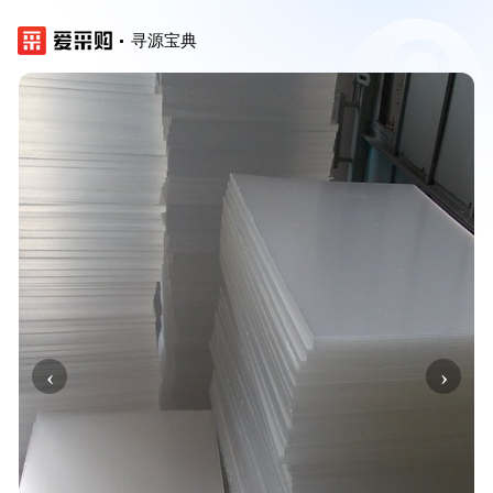
寻源宝典
‹
›