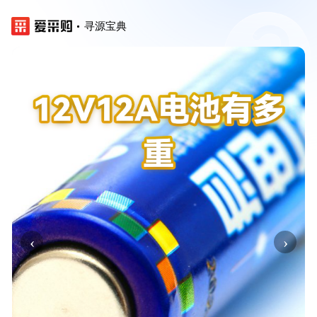
寻源宝典
‹
›