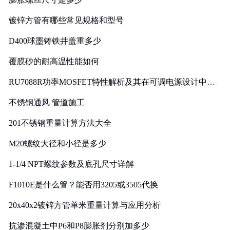
镀锌方管有哪些常见规格和型号
D400球墨铸铁井盖重多少
覆膜砂的耐高温性能如何
RU7088R功率MOSFET特性解析及其在可调电源设计中的
实践
不锈钢通风 管道施工
201不锈钢重量计算方法大全
M20螺纹大径和小径是多少
1-1/4 NPT螺纹参数及底孔尺寸详解
F1010E是什么管？能否用3205或3505代换
20x40x2镀锌方管单米重量计算与应用分析
抗渗混凝土中P6和P8膨胀剂分别加多少