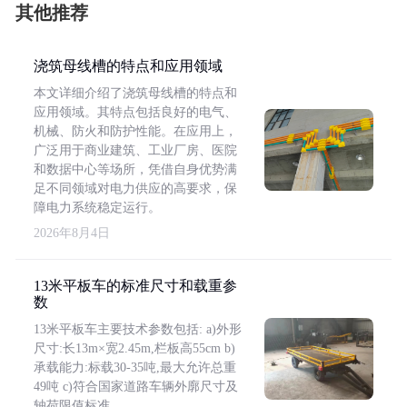
其他推荐
浇筑母线槽的特点和应用领域
本文详细介绍了浇筑母线槽的特点和
应用领域。其特点包括良好的电气、
机械、防火和防护性能。在应用上，
广泛用于商业建筑、工业厂房、医院
和数据中心等场所，凭借自身优势满
足不同领域对电力供应的高要求，保
障电力系统稳定运行。
2026年8月4日
13米平板车的标准尺寸和载重参
数
13米平板车主要技术参数包括: a)外形
尺寸:长13m×宽2.45m,栏板高55cm b)
承载能力:标载30-35吨,最大允许总重
49吨 c)符合国家道路车辆外廓尺寸及
轴荷限值标准