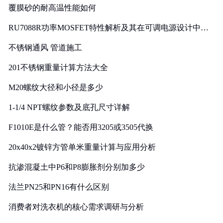
覆膜砂的耐高温性能如何
RU7088R功率MOSFET特性解析及其在可调电源设计中的
实践
不锈钢通风 管道施工
201不锈钢重量计算方法大全
M20螺纹大径和小径是多少
1-1/4 NPT螺纹参数及底孔尺寸详解
F1010E是什么管？能否用3205或3505代换
20x40x2镀锌方管单米重量计算与应用分析
抗渗混凝土中P6和P8膨胀剂分别加多少
法兰PN25和PN16有什么区别
消费者对洗衣机的核心需求调研与分析