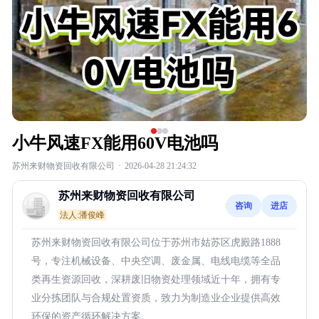
小牛风速FX能用60V电池吗
苏州来财物资回收有限公司
·
2026-04-28 21:24:32
苏州来财物资回收有限公司
咨询
进店
法人:潘俊峰
苏州来财物资回收有限公司位于苏州市姑苏区虎殿路1888
号，专注机械设备、中央空调、废金属、电线电缆等全品
类再生资源回收，深耕废旧物资处理领域近十年，拥有专
业分拣团队与合规处置资质，致力为制造业企业提供高效
环保的资产循环解决方案。