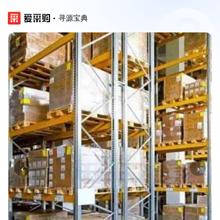
寻源宝典
‹
›