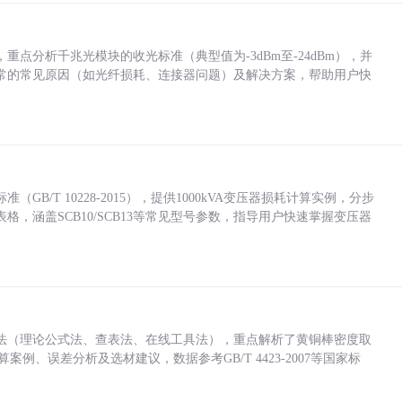
点分析千兆光模块的收光标准（典型值为-3dBm至-24dBm），并
常的常见原因（如光纤损耗、连接器问题）及解决方案，帮助用户快
/T 10228-2015），提供1000kVA变压器损耗计算实例，分步
，涵盖SCB10/SCB13等常见型号参数，指导用户快速掌握变压器
法（理论公式法、查表法、在线工具法），重点解析了黄铜棒密度取
计算案例、误差分析及选材建议，数据参考GB/T 4423-2007等国家标