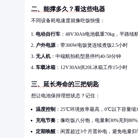
二、能撑多久？看这些电器
不同设备耗电速度就像吃饭快慢：
电动自行车
：48V30Ah电池载重70kg，平路续航约
户外电源
：带300W电饭煲连续煮饭2.5小时
无人机
：中端航拍机型悬停约40-50分钟
车载冰箱
：12V30Ah供20L冰箱工作15小时
三、延长寿命的三把钥匙
想让电池保持理想状态？记住：
温度控制
：25℃环境效率最高，0℃以下容量缩水
充电节奏
：像吃饭八分饱，电量剩30%充到80
定期唤醒
：闲置超过3个月需补电，避免电量归