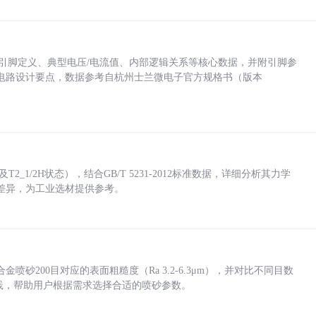
括各引脚定义、典型电压/电流值、内部逻辑关系等核心数据，并附引脚参
电路设计要点，数据参考自杭州士兰微电子官方规格书（版本
_1/2H状态），结合GB/T 5231-2012标准数据，详细分析其力学
差异，为工业选材提供参考。
砂200目对应的表面粗糙度（Ra 3.2-6.3μm），并对比不同目数
业实践，帮助用户根据需求选择合适的喷砂参数。