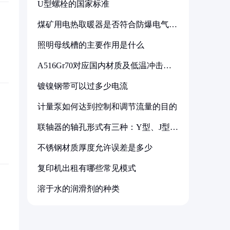
U型螺栓的国家标准
煤矿用电热取暖器是否符合防爆电气设
备标准
照明母线槽的主要作用是什么
A516Gr70对应国内材质及低温冲击要
求解析
镀镍钢带可以过多少电流
计量泵如何达到控制和调节流量的目的
联轴器的轴孔形式有三种：Y型、J型、
Z型
不锈钢材质厚度允许误差是多少
复印机出租有哪些常见模式
溶于水的润滑剂的种类