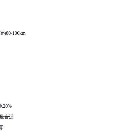
80-100km
20%
%最合适
零