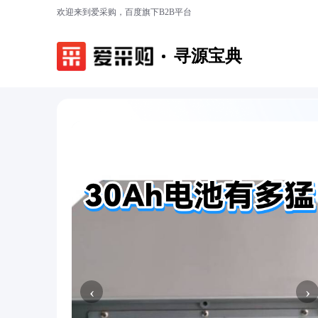
欢迎来到爱采购，百度旗下B2B平台
寻源宝典
‹
›