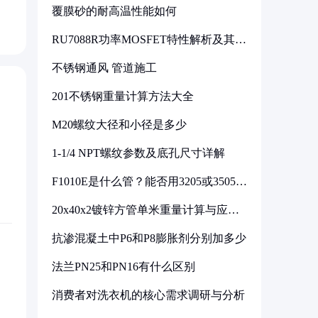
覆膜砂的耐高温性能如何
RU7088R功率MOSFET特性解析及其在
可调电源设计中的实践
不锈钢通风 管道施工
201不锈钢重量计算方法大全
M20螺纹大径和小径是多少
1-1/4 NPT螺纹参数及底孔尺寸详解
F1010E是什么管？能否用3205或3505代
换
20x40x2镀锌方管单米重量计算与应用
分析
抗渗混凝土中P6和P8膨胀剂分别加多少
法兰PN25和PN16有什么区别
消费者对洗衣机的核心需求调研与分析