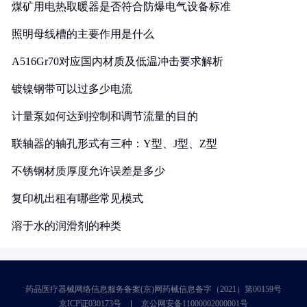
煤矿用电热取暖器是否符合防爆电气设备标准
照明母线槽的主要作用是什么
A516Gr70对应国内材质及低温冲击要求解析
镀镍钢带可以过多少电流
计量泵如何达到控制和调节流量的目的
联轴器的轴孔形式有三种：Y型、J型、Z型
不锈钢材质厚度允许误差是多少
复印机出租有哪些常见模式
溶于水的润滑剂的种类
药品医疗器械网络信息服务备案(京)网药械信息备字（2021）第00159号
京ICP证030173号
京公网安备11000002000001号