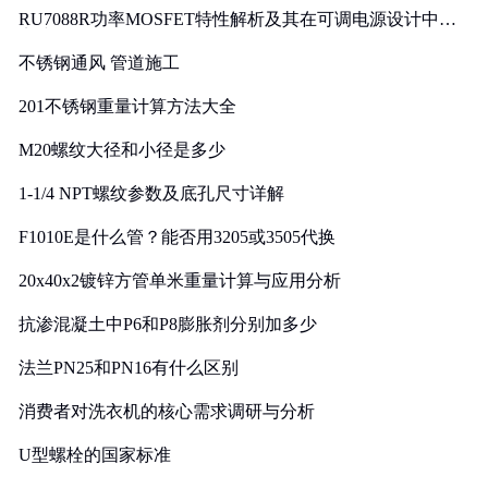
RU7088R功率MOSFET特性解析及其在可调电源设计中的
实践
不锈钢通风 管道施工
201不锈钢重量计算方法大全
M20螺纹大径和小径是多少
1-1/4 NPT螺纹参数及底孔尺寸详解
F1010E是什么管？能否用3205或3505代换
20x40x2镀锌方管单米重量计算与应用分析
抗渗混凝土中P6和P8膨胀剂分别加多少
法兰PN25和PN16有什么区别
消费者对洗衣机的核心需求调研与分析
U型螺栓的国家标准