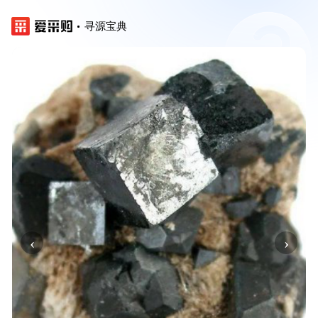
寻源宝典
‹
›