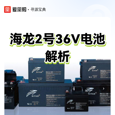
寻源宝典
‹
›