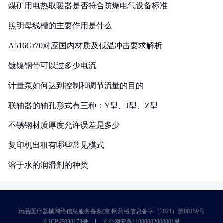
煤矿用电热取暖器是否符合防爆电气设备标准
照明母线槽的主要作用是什么
A516Gr70对应国内材质及低温冲击要求解析
镀镍钢带可以过多少电流
计量泵如何达到控制和调节流量的目的
联轴器的轴孔形式有三种：Y型、J型、Z型
不锈钢材质厚度允许误差是多少
复印机出租有哪些常见模式
溶于水的润滑剂的种类
药品医疗器械网络信息服务备案(京)网药械信息备字（2021）第00159号
京ICP证030173号
京公网安备11000002000001号