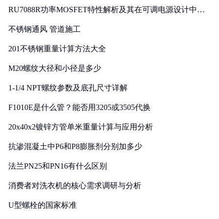
RU7088R功率MOSFET特性解析及其在可调电源设计中的
实践
不锈钢通风 管道施工
201不锈钢重量计算方法大全
M20螺纹大径和小径是多少
1-1/4 NPT螺纹参数及底孔尺寸详解
F1010E是什么管？能否用3205或3505代换
20x40x2镀锌方管单米重量计算与应用分析
抗渗混凝土中P6和P8膨胀剂分别加多少
法兰PN25和PN16有什么区别
消费者对洗衣机的核心需求调研与分析
U型螺栓的国家标准