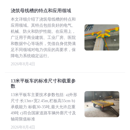
浇筑母线槽的特点和应用领域
本文详细介绍了浇筑母线槽的特点和
应用领域。其特点包括良好的电气、
机械、防火和防护性能。在应用上，
广泛用于商业建筑、工业厂房、医院
和数据中心等场所，凭借自身优势满
足不同领域对电力供应的高要求，保
障电力系统稳定运行。
2026年8月4日
13米平板车的标准尺寸和载重参
数
13米平板车主要技术参数包括: a)外形
尺寸:长13m×宽2.45m,栏板高55cm b)
承载能力:标载30-35吨,最大允许总重
49吨 c)符合国家道路车辆外廓尺寸及
轴荷限值标准
2026年8月4日