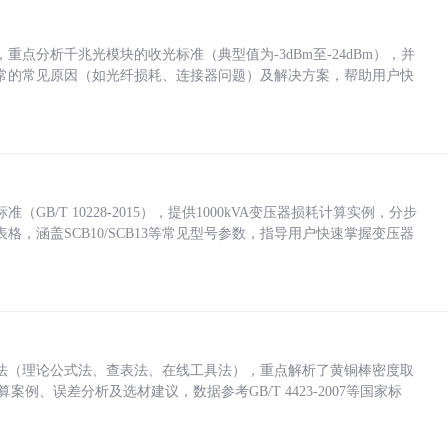
点分析千兆光模块的收光标准（典型值为-3dBm至-24dBm），并
常的常见原因（如光纤损耗、连接器问题）及解决方案，帮助用户快
/T 10228-2015），提供1000kVA变压器损耗计算实例，分步
，涵盖SCB10/SCB13等常见型号参数，指导用户快速掌握变压器
法（理论公式法、查表法、在线工具法），重点解析了黄铜棒密度取
计算案例、误差分析及选材建议，数据参考GB/T 4423-2007等国家标