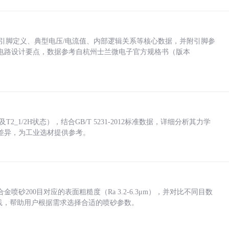
括各引脚定义、典型电压/电流值、内部逻辑关系等核心数据，并附引脚参
电路设计要点，数据参考自杭州士兰微电子官方规格书（版本
_1/2H状态），结合GB/T 5231-2012标准数据，详细分析其力学
差异，为工业选材提供参考。
砂200目对应的表面粗糙度（Ra 3.2-6.3μm），并对比不同目数
业实践，帮助用户根据需求选择合适的喷砂参数。