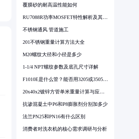
覆膜砂的耐高温性能如何
RU7088R功率MOSFET特性解析及其在
可调电源设计中的实践
不锈钢通风 管道施工
201不锈钢重量计算方法大全
M20螺纹大径和小径是多少
1-1/4 NPT螺纹参数及底孔尺寸详解
F1010E是什么管？能否用3205或3505代
换
20x40x2镀锌方管单米重量计算与应用
分析
抗渗混凝土中P6和P8膨胀剂分别加多少
法兰PN25和PN16有什么区别
消费者对洗衣机的核心需求调研与分析