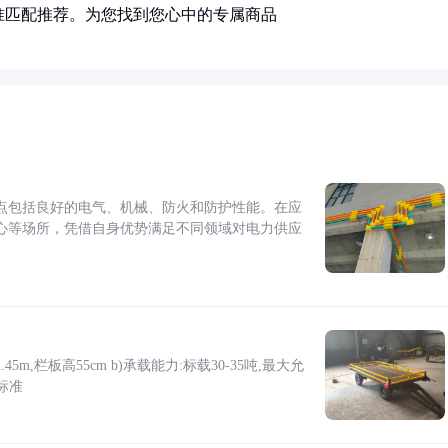
准匹配推荐。为您找到您心中的专属商品
点包括良好的电气、机械、防火和防护性能。在应
心等场所，凭借自身优势满足不同领域对电力供应
5m,栏板高55cm b)承载能力:标载30-35吨,最大允
标准