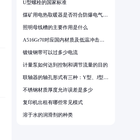
U型螺栓的国家标准
煤矿用电热取暖器是否符合防爆电气设
备标准
照明母线槽的主要作用是什么
A516Gr70对应国内材质及低温冲击要
求解析
镀镍钢带可以过多少电流
计量泵如何达到控制和调节流量的目的
联轴器的轴孔形式有三种：Y型、J型、
Z型
不锈钢材质厚度允许误差是多少
复印机出租有哪些常见模式
溶于水的润滑剂的种类