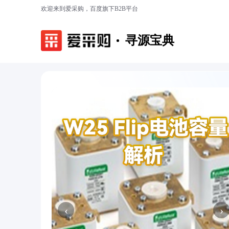
欢迎来到爱采购，百度旗下B2B平台
寻源宝典
‹
›