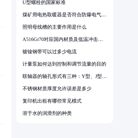
U型螺栓的国家标准
煤矿用电热取暖器是否符合防爆电气设
备标准
照明母线槽的主要作用是什么
A516Gr70对应国内材质及低温冲击要
求解析
镀镍钢带可以过多少电流
计量泵如何达到控制和调节流量的目的
联轴器的轴孔形式有三种：Y型、J型、
Z型
不锈钢材质厚度允许误差是多少
复印机出租有哪些常见模式
溶于水的润滑剂的种类