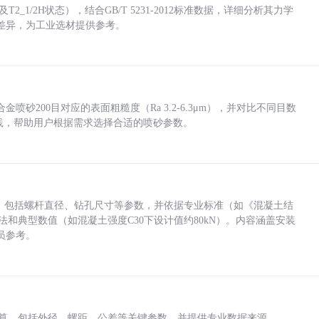
_1/2H状态），结合GB/T 5231-2012标准数据，详细分析其力学
差异，为工业选材提供参考。
砂200目对应的表面粗糙度（Ra 3.2-6.3μm），并对比不同目数
业实践，帮助用户根据需求选择合适的喷砂参数。
力，包括螺杆直径、钻孔尺寸等参数，并依据专业标准（如《混凝土结
方法和典型数值（如混凝土强度C30下设计值约80kN）。内容涵盖安装
员参考。
底孔计算，包括外径、螺距、公差等关键参数，并提供专业数据来源