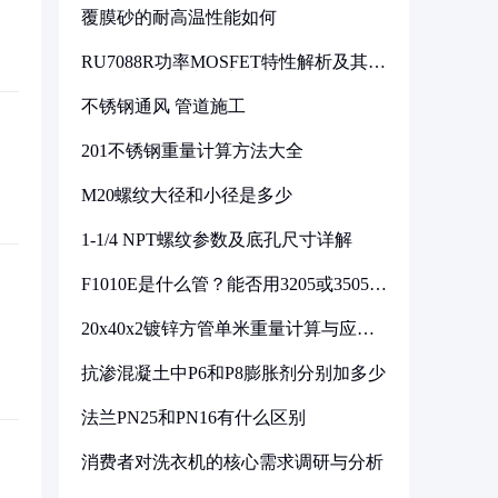
覆膜砂的耐高温性能如何
RU7088R功率MOSFET特性解析及其在
可调电源设计中的实践
不锈钢通风 管道施工
201不锈钢重量计算方法大全
M20螺纹大径和小径是多少
1-1/4 NPT螺纹参数及底孔尺寸详解
F1010E是什么管？能否用3205或3505代
换
20x40x2镀锌方管单米重量计算与应用
分析
抗渗混凝土中P6和P8膨胀剂分别加多少
法兰PN25和PN16有什么区别
消费者对洗衣机的核心需求调研与分析