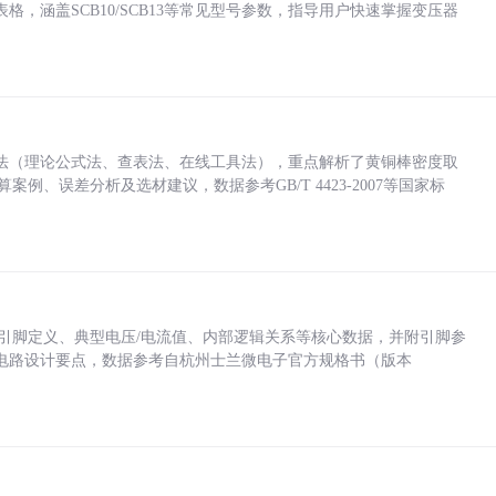
，涵盖SCB10/SCB13等常见型号参数，指导用户快速掌握变压器
法（理论公式法、查表法、在线工具法），重点解析了黄铜棒密度取
计算案例、误差分析及选材建议，数据参考GB/T 4423-2007等国家标
括各引脚定义、典型电压/电流值、内部逻辑关系等核心数据，并附引脚参
电路设计要点，数据参考自杭州士兰微电子官方规格书（版本