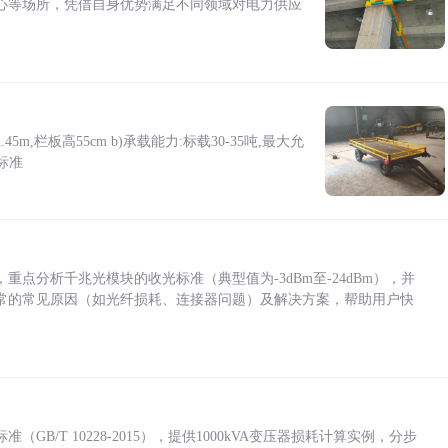
心等场所，凭借自身优势满足不同领域对电力供应
5m,栏板高55cm b)承载能力:标载30-35吨,最大允
标准
点分析千兆光模块的收光标准（典型值为-3dBm至-24dBm），并
常的常见原因（如光纤损耗、连接器问题）及解决方案，帮助用户快
/T 10228-2015），提供1000kVA变压器损耗计算实例，分步