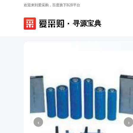
欢迎来到爱采购，百度旗下B2B平台
寻源宝典
‹
›