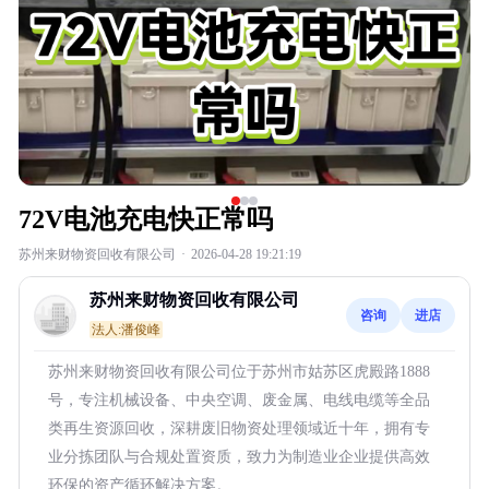
72V电池充电快正常吗
苏州来财物资回收有限公司
·
2026-04-28 19:21:19
苏州来财物资回收有限公司
咨询
进店
法人:潘俊峰
苏州来财物资回收有限公司位于苏州市姑苏区虎殿路1888
号，专注机械设备、中央空调、废金属、电线电缆等全品
类再生资源回收，深耕废旧物资处理领域近十年，拥有专
业分拣团队与合规处置资质，致力为制造业企业提供高效
环保的资产循环解决方案。