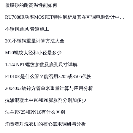
覆膜砂的耐高温性能如何
RU7088R功率MOSFET特性解析及其在可调电源设计中的
实践
不锈钢通风 管道施工
201不锈钢重量计算方法大全
M20螺纹大径和小径是多少
1-1/4 NPT螺纹参数及底孔尺寸详解
F1010E是什么管？能否用3205或3505代换
20x40x2镀锌方管单米重量计算与应用分析
抗渗混凝土中P6和P8膨胀剂分别加多少
法兰PN25和PN16有什么区别
消费者对洗衣机的核心需求调研与分析