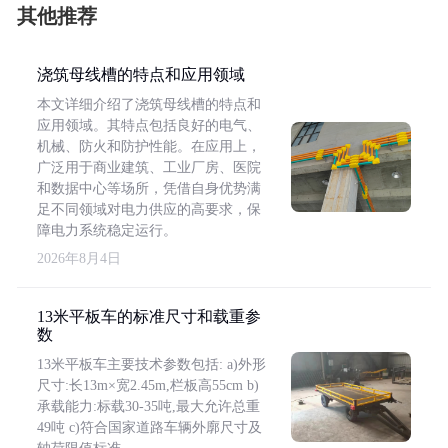
其他推荐
浇筑母线槽的特点和应用领域
本文详细介绍了浇筑母线槽的特点和
应用领域。其特点包括良好的电气、
机械、防火和防护性能。在应用上，
广泛用于商业建筑、工业厂房、医院
和数据中心等场所，凭借自身优势满
足不同领域对电力供应的高要求，保
障电力系统稳定运行。
2026年8月4日
13米平板车的标准尺寸和载重参
数
13米平板车主要技术参数包括: a)外形
尺寸:长13m×宽2.45m,栏板高55cm b)
承载能力:标载30-35吨,最大允许总重
49吨 c)符合国家道路车辆外廓尺寸及