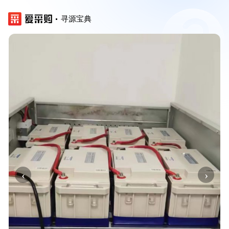
寻源宝典
‹
›