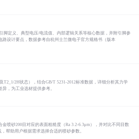
括各引脚定义、典型电压/电流值、内部逻辑关系等核心数据，并附引脚参
电路设计要点，数据参考自杭州士兰微电子官方规格书（版本
_1/2H状态），结合GB/T 5231-2012标准数据，详细分析其力学
差异，为工业选材提供参考。
砂200目对应的表面粗糙度（Ra 3.2-6.3μm），并对比不同目数
业实践，帮助用户根据需求选择合适的喷砂参数。