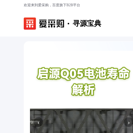
欢迎来到爱采购，百度旗下B2B平台
寻源宝典
‹
›