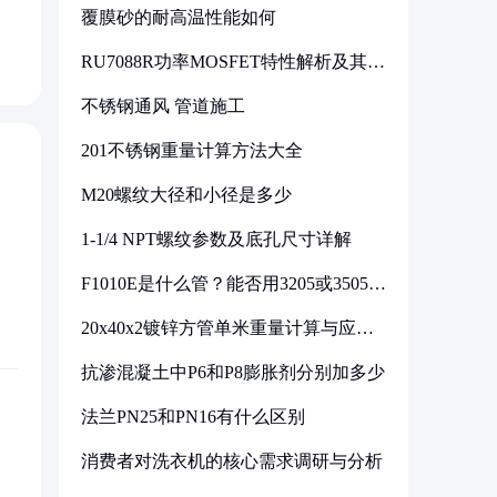
覆膜砂的耐高温性能如何
RU7088R功率MOSFET特性解析及其在
可调电源设计中的实践
不锈钢通风 管道施工
201不锈钢重量计算方法大全
M20螺纹大径和小径是多少
1-1/4 NPT螺纹参数及底孔尺寸详解
F1010E是什么管？能否用3205或3505代
换
20x40x2镀锌方管单米重量计算与应用
分析
抗渗混凝土中P6和P8膨胀剂分别加多少
法兰PN25和PN16有什么区别
消费者对洗衣机的核心需求调研与分析