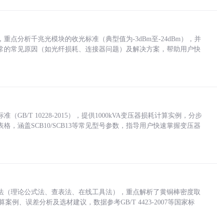
点分析千兆光模块的收光标准（典型值为-3dBm至-24dBm），并
常的常见原因（如光纤损耗、连接器问题）及解决方案，帮助用户快
/T 10228-2015），提供1000kVA变压器损耗计算实例，分步
，涵盖SCB10/SCB13等常见型号参数，指导用户快速掌握变压器
法（理论公式法、查表法、在线工具法），重点解析了黄铜棒密度取
计算案例、误差分析及选材建议，数据参考GB/T 4423-2007等国家标