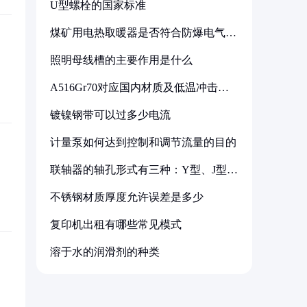
U型螺栓的国家标准
煤矿用电热取暖器是否符合防爆电气设
备标准
照明母线槽的主要作用是什么
A516Gr70对应国内材质及低温冲击要
求解析
镀镍钢带可以过多少电流
计量泵如何达到控制和调节流量的目的
联轴器的轴孔形式有三种：Y型、J型、
Z型
不锈钢材质厚度允许误差是多少
复印机出租有哪些常见模式
溶于水的润滑剂的种类