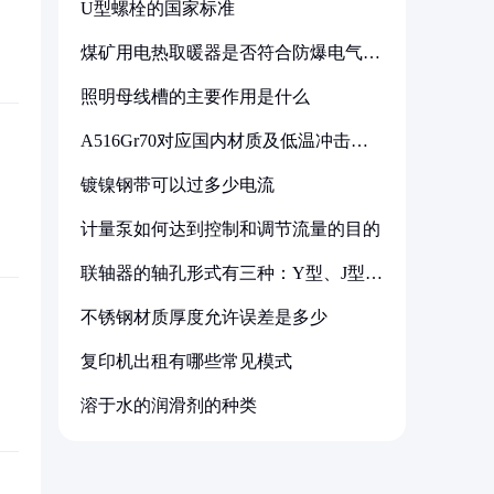
U型螺栓的国家标准
煤矿用电热取暖器是否符合防爆电气设
备标准
照明母线槽的主要作用是什么
A516Gr70对应国内材质及低温冲击要
求解析
镀镍钢带可以过多少电流
计量泵如何达到控制和调节流量的目的
联轴器的轴孔形式有三种：Y型、J型、
Z型
不锈钢材质厚度允许误差是多少
复印机出租有哪些常见模式
溶于水的润滑剂的种类