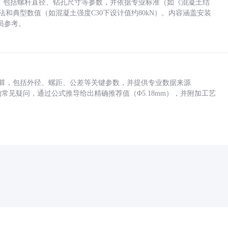
力，包括螺杆直径、钻孔尺寸等参数，并依据专业标准（如《混凝土结
方法和典型数值（如混凝土强度C30下设计值约80kN）。内容涵盖安装
员参考。
底孔计算，包括外径、螺距、公差等关键参数，并提供专业数据来源
孔尺寸的常见疑问，通过公式推导给出精确推荐值（Φ5.18mm），并附加工艺