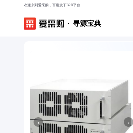
欢迎来到爱采购，百度旗下B2B平台
寻源宝典
‹
›