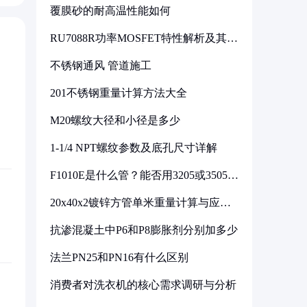
覆膜砂的耐高温性能如何
RU7088R功率MOSFET特性解析及其在
可调电源设计中的实践
不锈钢通风 管道施工
201不锈钢重量计算方法大全
M20螺纹大径和小径是多少
1-1/4 NPT螺纹参数及底孔尺寸详解
F1010E是什么管？能否用3205或3505代
换
20x40x2镀锌方管单米重量计算与应用
分析
抗渗混凝土中P6和P8膨胀剂分别加多少
法兰PN25和PN16有什么区别
消费者对洗衣机的核心需求调研与分析