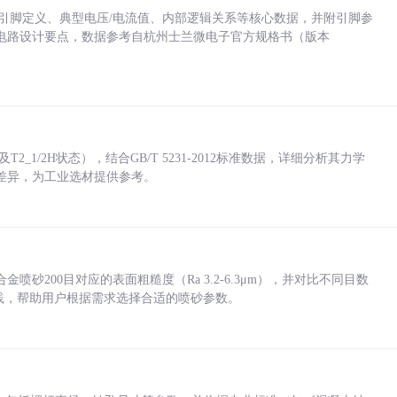
括各引脚定义、典型电压/电流值、内部逻辑关系等核心数据，并附引脚参
电路设计要点，数据参考自杭州士兰微电子官方规格书（版本
_1/2H状态），结合GB/T 5231-2012标准数据，详细分析其力学
差异，为工业选材提供参考。
砂200目对应的表面粗糙度（Ra 3.2-6.3μm），并对比不同目数
业实践，帮助用户根据需求选择合适的喷砂参数。