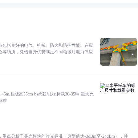
点包括良好的电气、机械、防火和防护性能。在应
心等场所，凭借自身优势满足不同领域对电力供应
5m,栏板高55cm b)承载能力:标载30-35吨,最大允
标准
点分析千兆光模块的收光标准（典型值为-3dBm至-24dBm），并