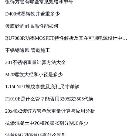
镀锌方管有哪些常见规格和型号
D400球墨铸铁井盖重多少
覆膜砂的耐高温性能如何
RU7088R功率MOSFET特性解析及其在可调电源设计中的
实践
不锈钢通风 管道施工
201不锈钢重量计算方法大全
M20螺纹大径和小径是多少
1-1/4 NPT螺纹参数及底孔尺寸详解
F1010E是什么管？能否用3205或3505代换
20x40x2镀锌方管单米重量计算与应用分析
抗渗混凝土中P6和P8膨胀剂分别加多少
法兰PN25和PN16有什么区别