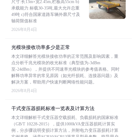
尺寸:长13m×宽2.45m,栏板高55cm b)
承载能力:标载30-35吨,最大允许总重
49吨 c)符合国家道路车辆外廓尺寸及
轴荷限值标准
2026年8月4日
光模块接收功率多少是正常
本文详细解答光模块接收功率的正常范围及影响因素，重
点分析千兆光模块的收光标准（典型值为-3dBm
至-24dBm），并提供不同速率光模块的参考值表格。同时
解释功率异常的常见原因（如光纤损耗、连接器问题）及
解决方案，帮助用户快速判断网络性能问题。
2026年8月4日
干式变压器损耗标准一览表及计算方法
本文详细解析干式变压器空载损耗、负载损耗的国家标准
（GB/T 10228-2015），提供1000kVA变压器损耗计算实
例，分步骤说明变损计算方法，并附电力变压器损耗计算
实例表格，涵盖SCB10/SCB13等常见型号参数，指导用户