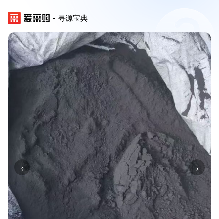
寻源宝典
‹
›