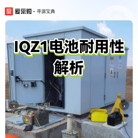
寻源宝典
‹
›