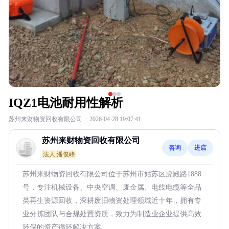
IQZ1电池耐用性解析
苏州来财物资回收有限公司
·
2026-04-28 19:07:41
苏州来财物资回收有限公司
咨询
进店
法人:潘俊峰
苏州来财物资回收有限公司位于苏州市姑苏区虎殿路1888
号，专注机械设备、中央空调、废金属、电线电缆等全品
类再生资源回收，深耕废旧物资处理领域近十年，拥有专
业分拣团队与合规处置资质，致力为制造业企业提供高效
环保的资产循环解决方案。