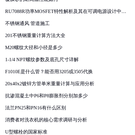
RU7088R功率MOSFET特性解析及其在可调电源设计中的
实践
不锈钢通风 管道施工
201不锈钢重量计算方法大全
M20螺纹大径和小径是多少
1-1/4 NPT螺纹参数及底孔尺寸详解
F1010E是什么管？能否用3205或3505代换
20x40x2镀锌方管单米重量计算与应用分析
抗渗混凝土中P6和P8膨胀剂分别加多少
法兰PN25和PN16有什么区别
消费者对洗衣机的核心需求调研与分析
U型螺栓的国家标准