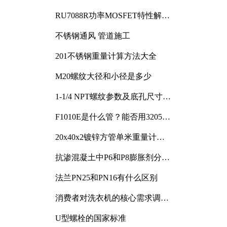
RU7088R功率MOSFET特性解析
及其在可调电源设计中的实践
不锈钢通风 管道施工
201不锈钢重量计算方法大全
M20螺纹大径和小径是多少
1-1/4 NPT螺纹参数及底孔尺寸详
解
F1010E是什么管？能否用3205或
3505代换
20x40x2镀锌方管单米重量计算
与应用分析
抗渗混凝土中P6和P8膨胀剂分别
加多少
法兰PN25和PN16有什么区别
消费者对洗衣机的核心需求调研
与分析
U型螺栓的国家标准