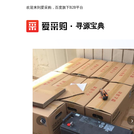
欢迎来到爱采购，百度旗下B2B平台
寻源宝典
‹
›