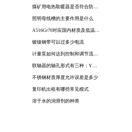
煤矿用电热取暖器是否符合防爆
电气设备标准
照明母线槽的主要作用是什么
A516Gr70对应国内材质及低温冲
击要求解析
镀镍钢带可以过多少电流
计量泵如何达到控制和调节流量
的目的
联轴器的轴孔形式有三种：Y
型、J型、Z型
不锈钢材质厚度允许误差是多少
复印机出租有哪些常见模式
溶于水的润滑剂的种类