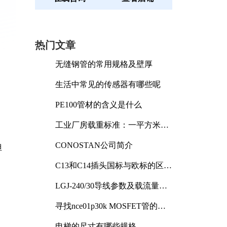
热门文章
无缝钢管的常用规格及壁厚
生活中常见的传感器有哪些呢
PE100管材的含义是什么
工业厂房载重标准：一平方米能
承受多少公斤
CONOSTAN公司简介
但
C13和C14插头国标与欧标的区别
及其标准解析
LGJ-240/30导线参数及载流量解
析
寻找nce01p30k MOSFET管的合
适替代型号
电梯的尺寸有哪些规格