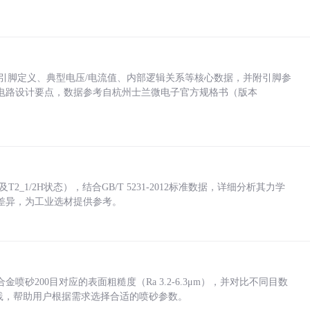
括各引脚定义、典型电压/电流值、内部逻辑关系等核心数据，并附引脚参
电路设计要点，数据参考自杭州士兰微电子官方规格书（版本
_1/2H状态），结合GB/T 5231-2012标准数据，详细分析其力学
差异，为工业选材提供参考。
砂200目对应的表面粗糙度（Ra 3.2-6.3μm），并对比不同目数
业实践，帮助用户根据需求选择合适的喷砂参数。