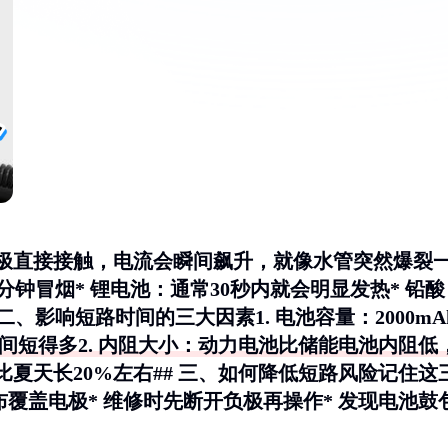
极直接接触，电流会瞬间飙升，就像水管突然爆裂
分钟冒烟* 锂电池：通常30秒内就会明显发热* 铅酸
 二、影响短路时间的三大因素1.
电池容量
：2000mA
间短得多2.
内阻大小
：动力电池比储能电池内阻低
夏天长20%左右## 三、如何降低短路风险记住这
布覆盖电极* 维修时先断开负极再操作* 发现电池鼓