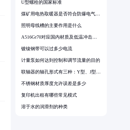
U型螺栓的国家标准
煤矿用电热取暖器是否符合防爆电气设
备标准
照明母线槽的主要作用是什么
A516Gr70对应国内材质及低温冲击要
求解析
镀镍钢带可以过多少电流
计量泵如何达到控制和调节流量的目的
联轴器的轴孔形式有三种：Y型、J型、
Z型
不锈钢材质厚度允许误差是多少
复印机出租有哪些常见模式
溶于水的润滑剂的种类