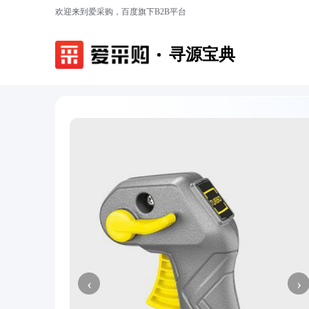
欢迎来到爱采购，百度旗下B2B平台
寻源宝典
‹
›