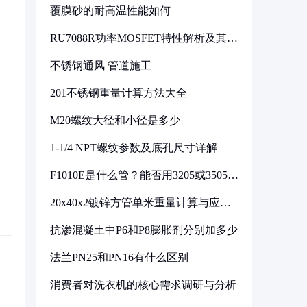
覆膜砂的耐高温性能如何
RU7088R功率MOSFET特性解析及其在
可调电源设计中的实践
不锈钢通风 管道施工
201不锈钢重量计算方法大全
M20螺纹大径和小径是多少
1-1/4 NPT螺纹参数及底孔尺寸详解
F1010E是什么管？能否用3205或3505代
换
20x40x2镀锌方管单米重量计算与应用
分析
抗渗混凝土中P6和P8膨胀剂分别加多少
法兰PN25和PN16有什么区别
消费者对洗衣机的核心需求调研与分析