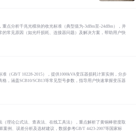
点分析千兆光模块的收光标准（典型值为-3dBm至-24dBm），并
常的常见原因（如光纤损耗、连接器问题）及解决方案，帮助用户快
/T 10228-2015），提供1000kVA变压器损耗计算实例，分步
，涵盖SCB10/SCB13等常见型号参数，指导用户快速掌握变压器
法（理论公式法、查表法、在线工具法），重点解析了黄铜棒密度取
计算案例、误差分析及选材建议，数据参考GB/T 4423-2007等国家标