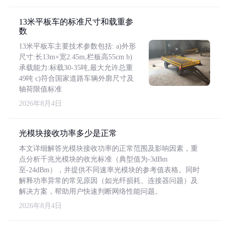
13米平板车的标准尺寸和载重参
数
13米平板车主要技术参数包括: a)外形
尺寸:长13m×宽2.45m,栏板高55cm b)
承载能力:标载30-35吨,最大允许总重
49吨 c)符合国家道路车辆外廓尺寸及
轴荷限值标准
2026年8月4日
光模块接收功率多少是正常
本文详细解答光模块接收功率的正常范围及影响因素，重
点分析千兆光模块的收光标准（典型值为-3dBm
至-24dBm），并提供不同速率光模块的参考值表格。同时
解释功率异常的常见原因（如光纤损耗、连接器问题）及
解决方案，帮助用户快速判断网络性能问题。
2026年8月4日