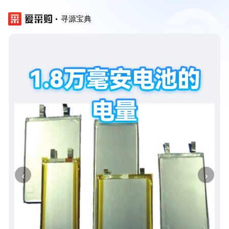
寻源宝典
‹
›