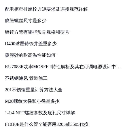
配电柜母排螺栓力矩要求及连接规范详解
膨胀螺丝尺寸是多少
镀锌方管有哪些常见规格和型号
D400球墨铸铁井盖重多少
覆膜砂的耐高温性能如何
RU7088R功率MOSFET特性解析及其在可调电源设计中的
实践
不锈钢通风 管道施工
201不锈钢重量计算方法大全
M20螺纹大径和小径是多少
1-1/4 NPT螺纹参数及底孔尺寸详解
F1010E是什么管？能否用3205或3505代换