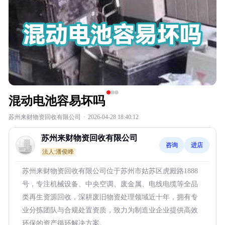
混动电池容易坏吗
苏州来财物资回收有限公司
·
2026-04-28 18:40:12
苏州来财物资回收有限公司
咨询
进店
法人:潘俊峰
苏州来财物资回收有限公司位于苏州市姑苏区虎殿路1888
号，专注机械设备、中央空调、废金属、电线电缆等全品
类再生资源回收，深耕废旧物资处理领域近十年，拥有专
业分拣团队与合规处置资质，致力为制造业企业提供高效
环保的资产循环解决方案。