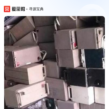
寻源宝典
‹
›