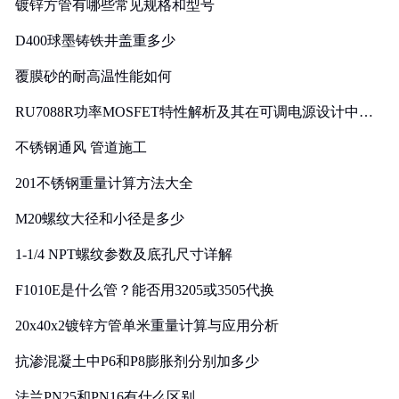
镀锌方管有哪些常见规格和型号
D400球墨铸铁井盖重多少
覆膜砂的耐高温性能如何
RU7088R功率MOSFET特性解析及其在可调电源设计中的
实践
不锈钢通风 管道施工
201不锈钢重量计算方法大全
M20螺纹大径和小径是多少
1-1/4 NPT螺纹参数及底孔尺寸详解
F1010E是什么管？能否用3205或3505代换
20x40x2镀锌方管单米重量计算与应用分析
抗渗混凝土中P6和P8膨胀剂分别加多少
法兰PN25和PN16有什么区别