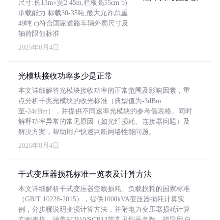
尺寸:长13m×宽2.45m,栏板高55cm b)
承载能力:标载30-35吨,最大允许总重
49吨 c)符合国家道路车辆外廓尺寸及
轴荷限值标准
2026年8月4日
光模块接收功率多少是正常
本文详细解答光模块接收功率的正常范围及影响因素，重
点分析千兆光模块的收光标准（典型值为-3dBm
至-24dBm），并提供不同速率光模块的参考值表格。同时
解释功率异常的常见原因（如光纤损耗、连接器问题）及
解决方案，帮助用户快速判断网络性能问题。
2026年8月4日
干式变压器损耗标准一览表及计算方法
本文详细解析干式变压器空载损耗、负载损耗的国家标准
（GB/T 10228-2015），提供1000kVA变压器损耗计算实
例，分步骤说明变损计算方法，并附电力变压器损耗计算
实例表格，涵盖SCB10/SCB13等常见型号参数，指导用户