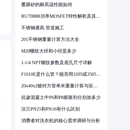
覆膜砂的耐高温性能如何
RU7088R功率MOSFET特性解析及其在
可调电源设计中的实践
不锈钢通风 管道施工
201不锈钢重量计算方法大全
M20螺纹大径和小径是多少
1-1/4 NPT螺纹参数及底孔尺寸详解
F1010E是什么管？能否用3205或3505代
换
20x40x2镀锌方管单米重量计算与应用
分析
抗渗混凝土中P6和P8膨胀剂分别加多少
法兰PN25和PN16有什么区别
消费者对洗衣机的核心需求调研与分析