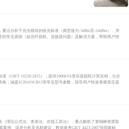
点分析千兆光模块的收光标准（典型值为-3dBm至-24dBm），并
常的常见原因（如光纤损耗、连接器问题）及解决方案，帮助用户快
/T 10228-2015），提供1000kVA变压器损耗计算实例，分步
，涵盖SCB10/SCB13等常见型号参数，指导用户快速掌握变压器
法（理论公式法、查表法、在线工具法），重点解析了黄铜棒密度取
计算案例、误差分析及选材建议，数据参考GB/T 4423-2007等国家标