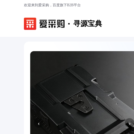
欢迎来到爱采购，百度旗下B2B平台
寻源宝典
‹
›