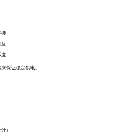
连接
装反
厚度
池来保证稳定供电。
设计）