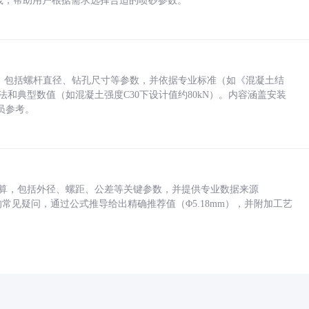
业实践，帮助用户根据需求选择合适的喷砂参数。
力，包括螺杆直径、钻孔尺寸等参数，并依据专业标准（如《混凝土结
方法和典型数值（如混凝土强度C30下设计值约80kN）。内容涵盖安装
员参考。
底孔计算，包括外径、螺距、公差等关键参数，并提供专业数据来源
孔尺寸的常见疑问，通过公式推导给出精确推荐值（Φ5.18mm），并附加工艺