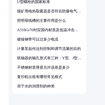
U型螺栓的国家标准
煤矿用电热取暖器是否符合防爆电气设
备标准
照明母线槽的主要作用是什么
A516Gr70对应国内材质及低温冲击要
求解析
镀镍钢带可以过多少电流
计量泵如何达到控制和调节流量的目的
联轴器的轴孔形式有三种：Y型、J型、
Z型
不锈钢材质厚度允许误差是多少
复印机出租有哪些常见模式
溶于水的润滑剂的种类