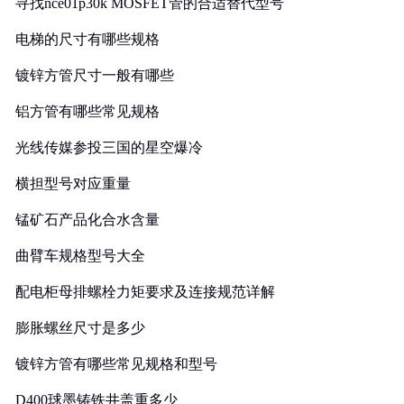
寻找nce01p30k MOSFET管的合适替代型号
电梯的尺寸有哪些规格
镀锌方管尺寸一般有哪些
铝方管有哪些常见规格
光线传媒参投三国的星空爆冷
横担型号对应重量
锰矿石产品化合水含量
曲臂车规格型号大全
配电柜母排螺栓力矩要求及连接规范详解
膨胀螺丝尺寸是多少
镀锌方管有哪些常见规格和型号
D400球墨铸铁井盖重多少