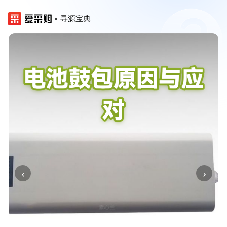
寻源宝典
‹
›