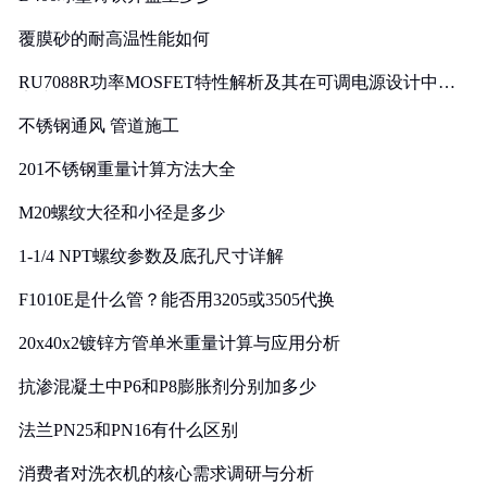
覆膜砂的耐高温性能如何
RU7088R功率MOSFET特性解析及其在可调电源设计中的
实践
不锈钢通风 管道施工
201不锈钢重量计算方法大全
M20螺纹大径和小径是多少
1-1/4 NPT螺纹参数及底孔尺寸详解
F1010E是什么管？能否用3205或3505代换
20x40x2镀锌方管单米重量计算与应用分析
抗渗混凝土中P6和P8膨胀剂分别加多少
法兰PN25和PN16有什么区别
消费者对洗衣机的核心需求调研与分析