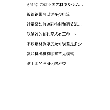
A516Gr70对应国内材质及低温冲
击要求解析
镀镍钢带可以过多少电流
计量泵如何达到控制和调节流量
的目的
联轴器的轴孔形式有三种：Y
型、J型、Z型
不锈钢材质厚度允许误差是多少
复印机出租有哪些常见模式
溶于水的润滑剂的种类