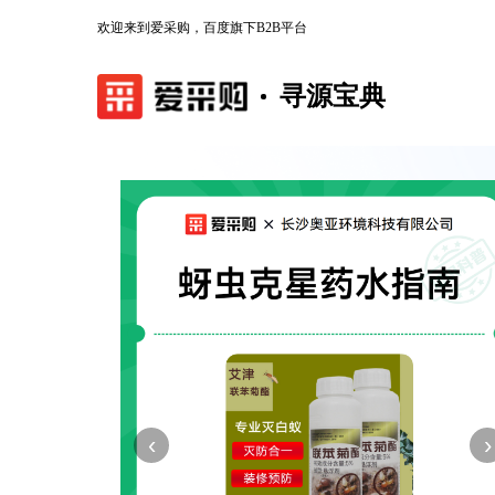
欢迎来到爱采购，百度旗下B2B平台
寻源宝典
‹
›