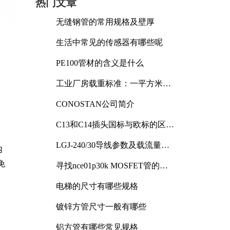
热门文章
无缝钢管的常用规格及壁厚
生活中常见的传感器有哪些呢
PE100管材的含义是什么
工业厂房载重标准：一平方米能
承受多少公斤
CONOSTAN公司简介
C13和C14插头国标与欧标的区别
及其标准解析
LGJ-240/30导线参数及载流量解
内
析
免
寻找nce01p30k MOSFET管的合
适替代型号
电梯的尺寸有哪些规格
镀锌方管尺寸一般有哪些
铝方管有哪些常见规格