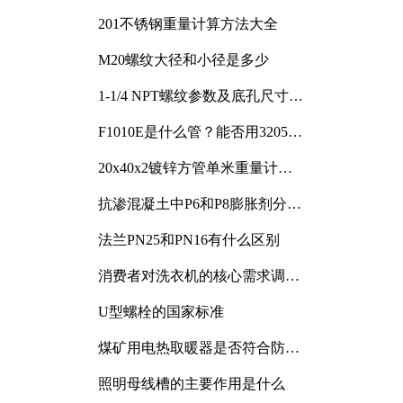
201不锈钢重量计算方法大全
M20螺纹大径和小径是多少
1-1/4 NPT螺纹参数及底孔尺寸详
解
F1010E是什么管？能否用3205或
3505代换
20x40x2镀锌方管单米重量计算
与应用分析
抗渗混凝土中P6和P8膨胀剂分别
加多少
法兰PN25和PN16有什么区别
消费者对洗衣机的核心需求调研
与分析
U型螺栓的国家标准
煤矿用电热取暖器是否符合防爆
电气设备标准
照明母线槽的主要作用是什么