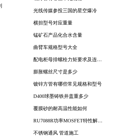
剂
光线传媒参投三国的星空爆冷
横担型号对应重量
锰矿石产品化合水含量
曲臂车规格型号大全
配电柜母排螺栓力矩要求及连接
规范详解
膨胀螺丝尺寸是多少
镀锌方管有哪些常见规格和型号
D400球墨铸铁井盖重多少
覆膜砂的耐高温性能如何
RU7088R功率MOSFET特性解析
及其在可调电源设计中的实践
不锈钢通风 管道施工