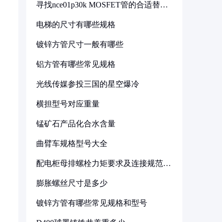
寻找nce01p30k MOSFET管的合适替代
型号
电梯的尺寸有哪些规格
镀锌方管尺寸一般有哪些
铝方管有哪些常见规格
光线传媒参投三国的星空爆冷
横担型号对应重量
锰矿石产品化合水含量
曲臂车规格型号大全
配电柜母排螺栓力矩要求及连接规范详
解
膨胀螺丝尺寸是多少
镀锌方管有哪些常见规格和型号