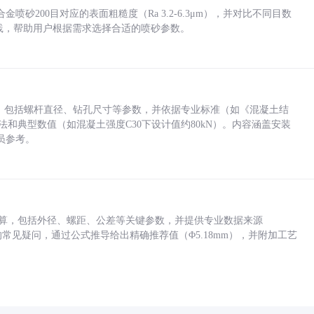
砂200目对应的表面粗糙度（Ra 3.2-6.3μm），并对比不同目数
业实践，帮助用户根据需求选择合适的喷砂参数。
力，包括螺杆直径、钻孔尺寸等参数，并依据专业标准（如《混凝土结
方法和典型数值（如混凝土强度C30下设计值约80kN）。内容涵盖安装
员参考。
底孔计算，包括外径、螺距、公差等关键参数，并提供专业数据来源
孔尺寸的常见疑问，通过公式推导给出精确推荐值（Φ5.18mm），并附加工艺