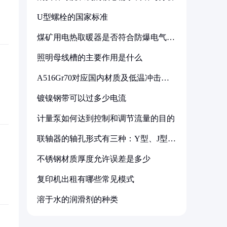
U型螺栓的国家标准
煤矿用电热取暖器是否符合防爆电气设
备标准
照明母线槽的主要作用是什么
A516Gr70对应国内材质及低温冲击要
求解析
镀镍钢带可以过多少电流
计量泵如何达到控制和调节流量的目的
联轴器的轴孔形式有三种：Y型、J型、
Z型
不锈钢材质厚度允许误差是多少
复印机出租有哪些常见模式
溶于水的润滑剂的种类