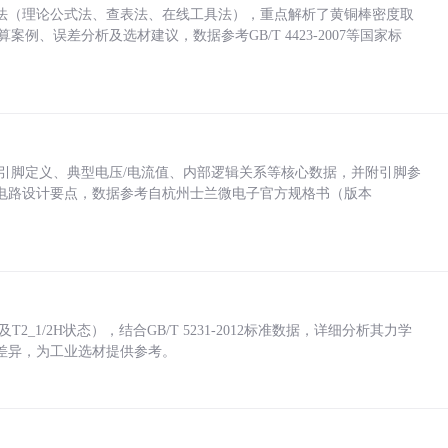
法（理论公式法、查表法、在线工具法），重点解析了黄铜棒密度取
计算案例、误差分析及选材建议，数据参考GB/T 4423-2007等国家标
括各引脚定义、典型电压/电流值、内部逻辑关系等核心数据，并附引脚参
电路设计要点，数据参考自杭州士兰微电子官方规格书（版本
_1/2H状态），结合GB/T 5231-2012标准数据，详细分析其力学
差异，为工业选材提供参考。