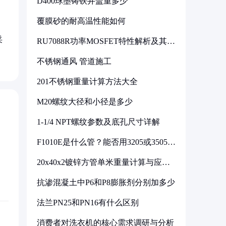
D400球墨铸铁井盖重多少
覆膜砂的耐高温性能如何
采
RU7088R功率MOSFET特性解析及其在
可调电源设计中的实践
不锈钢通风 管道施工
201不锈钢重量计算方法大全
M20螺纹大径和小径是多少
1-1/4 NPT螺纹参数及底孔尺寸详解
F1010E是什么管？能否用3205或3505代
换
20x40x2镀锌方管单米重量计算与应用
分析
抗渗混凝土中P6和P8膨胀剂分别加多少
法兰PN25和PN16有什么区别
消费者对洗衣机的核心需求调研与分析