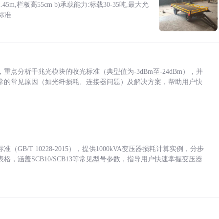
5m,栏板高55cm b)承载能力:标载30-35吨,最大允
标准
点分析千兆光模块的收光标准（典型值为-3dBm至-24dBm），并
常的常见原因（如光纤损耗、连接器问题）及解决方案，帮助用户快
/T 10228-2015），提供1000kVA变压器损耗计算实例，分步
，涵盖SCB10/SCB13等常见型号参数，指导用户快速掌握变压器