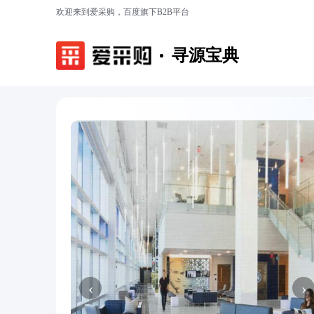
欢迎来到爱采购，百度旗下B2B平台
寻源宝典
‹
›