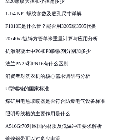
M20螺纹大径和小径是多少
1-1/4 NPT螺纹参数及底孔尺寸详解
F1010E是什么管？能否用3205或3505代换
20x40x2镀锌方管单米重量计算与应用分析
抗渗混凝土中P6和P8膨胀剂分别加多少
法兰PN25和PN16有什么区别
消费者对洗衣机的核心需求调研与分析
U型螺栓的国家标准
煤矿用电热取暖器是否符合防爆电气设备标准
照明母线槽的主要作用是什么
A516Gr70对应国内材质及低温冲击要求解析
镀镍钢带可以过多少电流