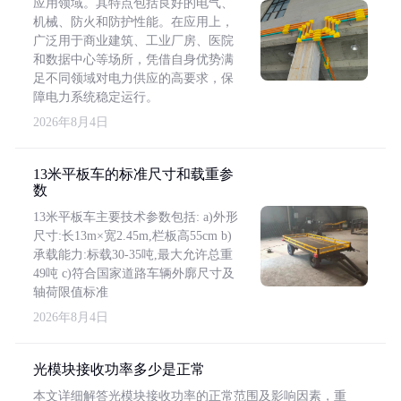
应用领域。其特点包括良好的电气、
机械、防火和防护性能。在应用上，
广泛用于商业建筑、工业厂房、医院
和数据中心等场所，凭借自身优势满
足不同领域对电力供应的高要求，保
障电力系统稳定运行。
2026年8月4日
13米平板车的标准尺寸和载重参
数
13米平板车主要技术参数包括: a)外形
尺寸:长13m×宽2.45m,栏板高55cm b)
承载能力:标载30-35吨,最大允许总重
49吨 c)符合国家道路车辆外廓尺寸及
轴荷限值标准
2026年8月4日
光模块接收功率多少是正常
本文详细解答光模块接收功率的正常范围及影响因素，重