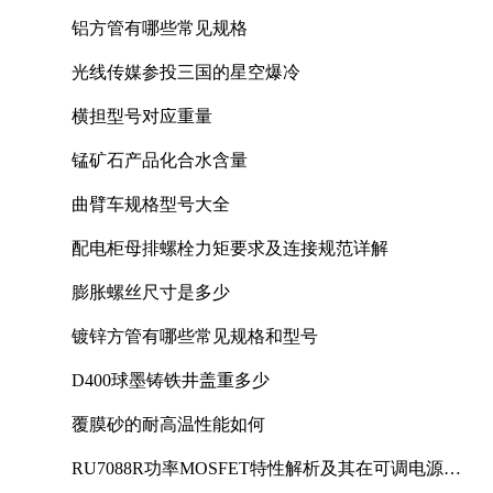
铝方管有哪些常见规格
光线传媒参投三国的星空爆冷
横担型号对应重量
锰矿石产品化合水含量
曲臂车规格型号大全
配电柜母排螺栓力矩要求及连接规范详解
膨胀螺丝尺寸是多少
镀锌方管有哪些常见规格和型号
D400球墨铸铁井盖重多少
覆膜砂的耐高温性能如何
RU7088R功率MOSFET特性解析及其在可调电源设
计中的实践