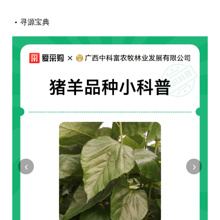
寻源宝典
‹
›