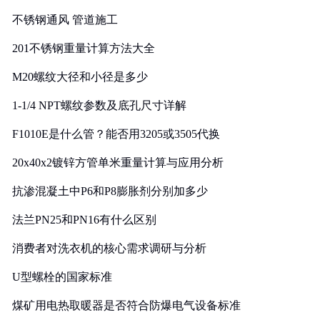
实践
不锈钢通风 管道施工
201不锈钢重量计算方法大全
M20螺纹大径和小径是多少
1-1/4 NPT螺纹参数及底孔尺寸详解
F1010E是什么管？能否用3205或3505代换
20x40x2镀锌方管单米重量计算与应用分析
抗渗混凝土中P6和P8膨胀剂分别加多少
法兰PN25和PN16有什么区别
消费者对洗衣机的核心需求调研与分析
U型螺栓的国家标准
煤矿用电热取暖器是否符合防爆电气设备标准