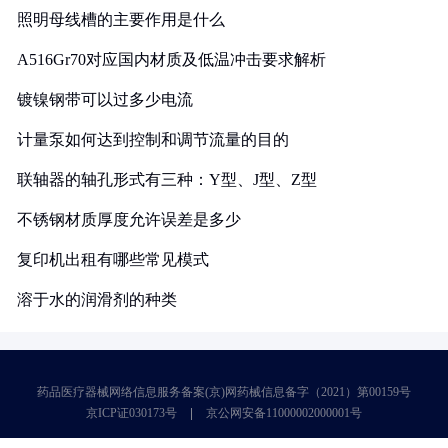
照明母线槽的主要作用是什么
A516Gr70对应国内材质及低温冲击要求解析
镀镍钢带可以过多少电流
计量泵如何达到控制和调节流量的目的
联轴器的轴孔形式有三种：Y型、J型、Z型
不锈钢材质厚度允许误差是多少
复印机出租有哪些常见模式
溶于水的润滑剂的种类
药品医疗器械网络信息服务备案(京)网药械信息备字（2021）第00159号
京ICP证030173号
京公网安备11000002000001号