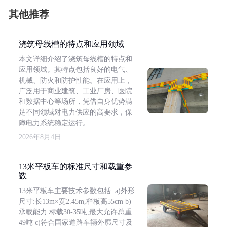
其他推荐
浇筑母线槽的特点和应用领域
本文详细介绍了浇筑母线槽的特点和
应用领域。其特点包括良好的电气、
机械、防火和防护性能。在应用上，
广泛用于商业建筑、工业厂房、医院
和数据中心等场所，凭借自身优势满
足不同领域对电力供应的高要求，保
障电力系统稳定运行。
2026年8月4日
13米平板车的标准尺寸和载重参
数
13米平板车主要技术参数包括: a)外形
尺寸:长13m×宽2.45m,栏板高55cm b)
承载能力:标载30-35吨,最大允许总重
49吨 c)符合国家道路车辆外廓尺寸及