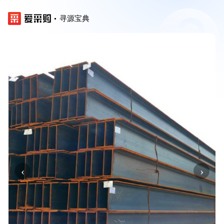
寻源宝典
‹
›