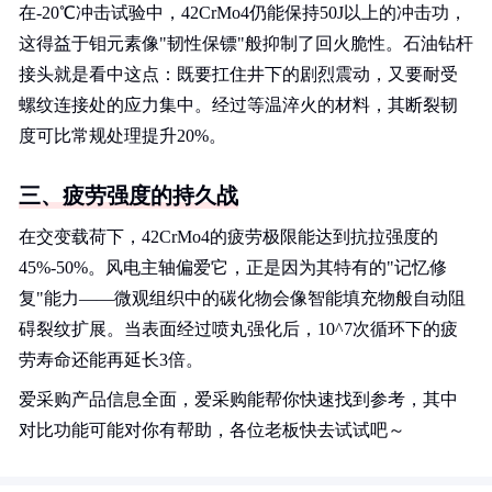
在-20℃冲击试验中，42CrMo4仍能保持50J以上的冲击功，
这得益于钼元素像"韧性保镖"般抑制了回火脆性。石油钻杆
接头就是看中这点：既要扛住井下的剧烈震动，又要耐受
螺纹连接处的应力集中。经过等温淬火的材料，其断裂韧
度可比常规处理提升20%。
三、疲劳强度的持久战
在交变载荷下，42CrMo4的疲劳极限能达到抗拉强度的
45%-50%。风电主轴偏爱它，正是因为其特有的"记忆修
复"能力——微观组织中的碳化物会像智能填充物般自动阻
碍裂纹扩展。当表面经过喷丸强化后，10^7次循环下的疲
劳寿命还能再延长3倍。
爱采购产品信息全面，爱采购能帮你快速找到参考，其中
对比功能可能对你有帮助，各位老板快去试试吧～