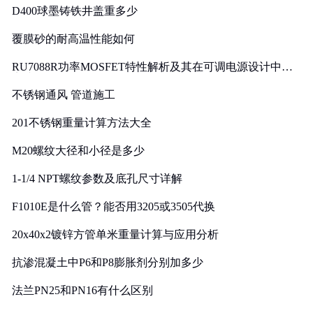
D400球墨铸铁井盖重多少
覆膜砂的耐高温性能如何
RU7088R功率MOSFET特性解析及其在可调电源设计中的
实践
不锈钢通风 管道施工
201不锈钢重量计算方法大全
M20螺纹大径和小径是多少
1-1/4 NPT螺纹参数及底孔尺寸详解
F1010E是什么管？能否用3205或3505代换
20x40x2镀锌方管单米重量计算与应用分析
抗渗混凝土中P6和P8膨胀剂分别加多少
法兰PN25和PN16有什么区别