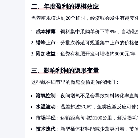
二、年度盈利的规模效应
当养殖规模达到20个桶时，经济账会发生有趣变
成本摊薄
：饲料集中采购单价下降8%，自动化
错峰上市
：分批次养殖可规避集中上市的价格低
附加收益
：鱼粪有机肥开发可增收约8000元/
三、影响利润的隐形变量
这些藏在细节里的魔鬼会偷走你的利润：
溶氧控制
：夜间增氧不足会导致饲料转化率直降
水温波动
：温差超过5℃时，鱼类应激反应可使
市场半径
：运输距离每增加100公里，鲜活损耗
技术迭代
：新型桶体材料能减少藻类附着，节省