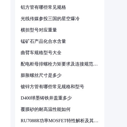
铝方管有哪些常见规格
光线传媒参投三国的星空爆冷
横担型号对应重量
锰矿石产品化合水含量
曲臂车规格型号大全
配电柜母排螺栓力矩要求及连接规范详
解
膨胀螺丝尺寸是多少
镀锌方管有哪些常见规格和型号
D400球墨铸铁井盖重多少
覆膜砂的耐高温性能如何
RU7088R功率MOSFET特性解析及其在
可调电源设计中的实践