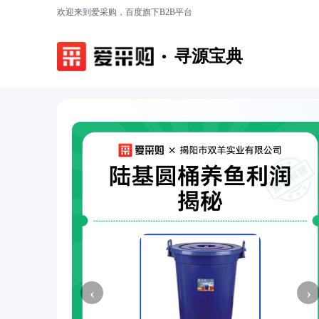
欢迎来到爱采购，百度旗下B2B平台
寻源宝典
‹
›