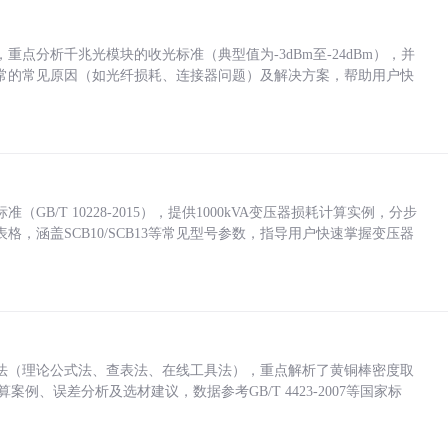
点分析千兆光模块的收光标准（典型值为-3dBm至-24dBm），并
常的常见原因（如光纤损耗、连接器问题）及解决方案，帮助用户快
/T 10228-2015），提供1000kVA变压器损耗计算实例，分步
，涵盖SCB10/SCB13等常见型号参数，指导用户快速掌握变压器
法（理论公式法、查表法、在线工具法），重点解析了黄铜棒密度取
计算案例、误差分析及选材建议，数据参考GB/T 4423-2007等国家标