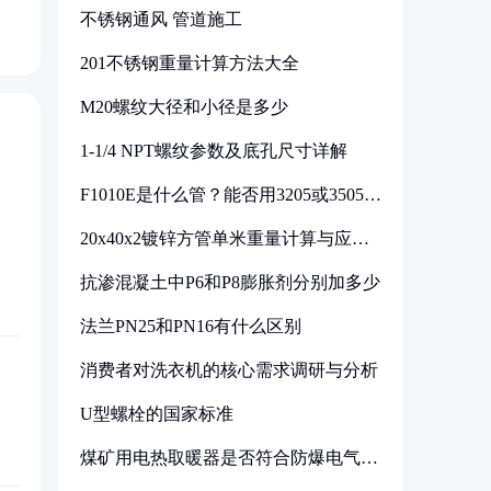
不锈钢通风 管道施工
201不锈钢重量计算方法大全
M20螺纹大径和小径是多少
1-1/4 NPT螺纹参数及底孔尺寸详解
F1010E是什么管？能否用3205或3505代
换
20x40x2镀锌方管单米重量计算与应用
分析
抗渗混凝土中P6和P8膨胀剂分别加多少
法兰PN25和PN16有什么区别
消费者对洗衣机的核心需求调研与分析
U型螺栓的国家标准
煤矿用电热取暖器是否符合防爆电气设
备标准