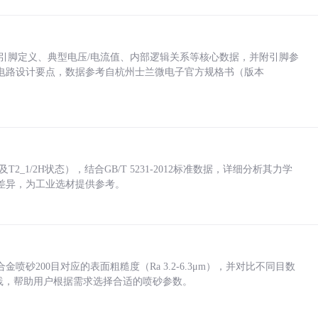
括各引脚定义、典型电压/电流值、内部逻辑关系等核心数据，并附引脚参
电路设计要点，数据参考自杭州士兰微电子官方规格书（版本
_1/2H状态），结合GB/T 5231-2012标准数据，详细分析其力学
差异，为工业选材提供参考。
砂200目对应的表面粗糙度（Ra 3.2-6.3μm），并对比不同目数
业实践，帮助用户根据需求选择合适的喷砂参数。