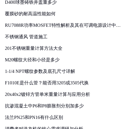
D400球墨铸铁井盖重多少
覆膜砂的耐高温性能如何
RU7088R功率MOSFET特性解析及其在可调电源设计中的
实践
不锈钢通风 管道施工
201不锈钢重量计算方法大全
M20螺纹大径和小径是多少
1-1/4 NPT螺纹参数及底孔尺寸详解
F1010E是什么管？能否用3205或3505代换
20x40x2镀锌方管单米重量计算与应用分析
抗渗混凝土中P6和P8膨胀剂分别加多少
法兰PN25和PN16有什么区别
消费者对洗衣机的核心需求调研与分析