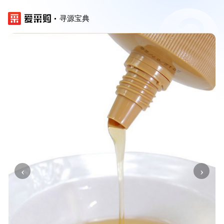
寻源宝典
‹
›