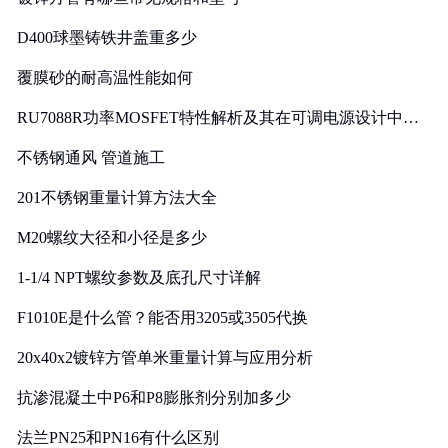
D400球墨铸铁井盖重多少
覆膜砂的耐高温性能如何
RU7088R功率MOSFET特性解析及其在可调电源设计中的
实践
不锈钢通风 管道施工
201不锈钢重量计算方法大全
M20螺纹大径和小径是多少
1-1/4 NPT螺纹参数及底孔尺寸详解
F1010E是什么管？能否用3205或3505代换
20x40x2镀锌方管单米重量计算与应用分析
抗渗混凝土中P6和P8膨胀剂分别加多少
法兰PN25和PN16有什么区别