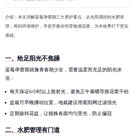
介绍：
本文详解蓝莓孕蕾期三大养护要点，从光照调控到水肥管
理，再到环境维护，手把手教你培育饱满花蕾，为丰收季打下坚实
基础。
一、给足阳光不焦躁
蓝莓孕蕾期就像青春期少女，需要温柔而充足的阳光沐
浴：
每天保证6小时以上散射光，避免正午暴晒导致花蕾干枯
盆栽可早晚挪动位置，地栽建议用遮阳网过滤强光
定期旋转花盆，让植株各面均匀受光，防止偏冠
二、水肥管理有门道