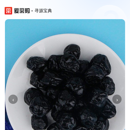
寻源宝典
‹
›