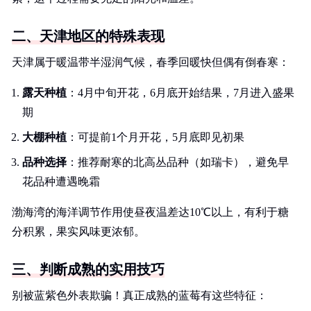
二、天津地区的特殊表现
天津属于暖温带半湿润气候，春季回暖快但偶有倒春寒：
露天种植
：4月中旬开花，6月底开始结果，7月进入盛果
期
大棚种植
：可提前1个月开花，5月底即见初果
品种选择
：推荐耐寒的北高丛品种（如瑞卡），避免早
花品种遭遇晚霜
渤海湾的海洋调节作用使昼夜温差达10℃以上，有利于糖
分积累，果实风味更浓郁。
三、判断成熟的实用技巧
别被蓝紫色外表欺骗！真正成熟的蓝莓有这些特征：