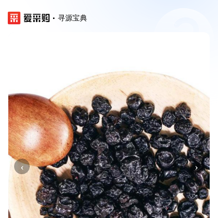
寻源宝典
‹
›