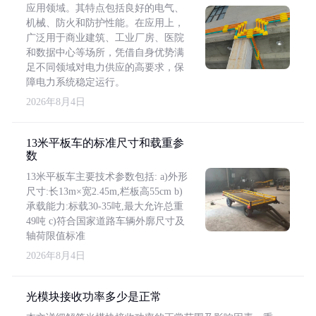
应用领域。其特点包括良好的电气、
机械、防火和防护性能。在应用上，
广泛用于商业建筑、工业厂房、医院
和数据中心等场所，凭借自身优势满
足不同领域对电力供应的高要求，保
障电力系统稳定运行。
2026年8月4日
13米平板车的标准尺寸和载重参
数
13米平板车主要技术参数包括: a)外形
尺寸:长13m×宽2.45m,栏板高55cm b)
承载能力:标载30-35吨,最大允许总重
49吨 c)符合国家道路车辆外廓尺寸及
轴荷限值标准
2026年8月4日
光模块接收功率多少是正常