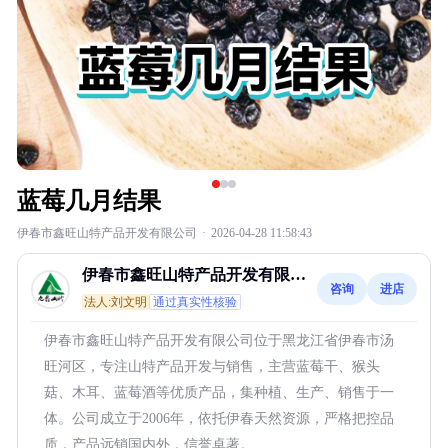
蓝莓几月结果
伊春市鑫旺山特产品开发有限公司
·
2026-04-28 11:58:43
伊春市鑫旺山特产品开发有限公
咨询
进店
司
法人:刘文明
通过真实性核验
伊春市鑫旺山特产品开发有限公司位于黑龙江省伊春市汤
旺河区，专注山特产品开发与销售，主营蓝莓干、猴头
菇、木耳、蓝莓酒等优质产品，集种植、生产、销售于一
体。公司成立于2006年，依托伊春天然资源，严格把控品
质，产品远销国内外，信誉卓著。