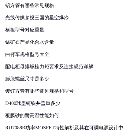
铝方管有哪些常见规格
光线传媒参投三国的星空爆冷
横担型号对应重量
锰矿石产品化合水含量
曲臂车规格型号大全
配电柜母排螺栓力矩要求及连接规范详解
膨胀螺丝尺寸是多少
镀锌方管有哪些常见规格和型号
D400球墨铸铁井盖重多少
覆膜砂的耐高温性能如何
RU7088R功率MOSFET特性解析及其在可调电源设计中的
实践