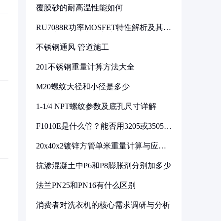
覆膜砂的耐高温性能如何
RU7088R功率MOSFET特性解析及其在
可调电源设计中的实践
不锈钢通风 管道施工
201不锈钢重量计算方法大全
M20螺纹大径和小径是多少
1-1/4 NPT螺纹参数及底孔尺寸详解
F1010E是什么管？能否用3205或3505代
换
20x40x2镀锌方管单米重量计算与应用
分析
抗渗混凝土中P6和P8膨胀剂分别加多少
法兰PN25和PN16有什么区别
消费者对洗衣机的核心需求调研与分析