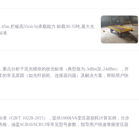
5m,栏板高55cm b)承载能力:标载30-35吨,最大允
标准
点分析千兆光模块的收光标准（典型值为-3dBm至-24dBm），并
常的常见原因（如光纤损耗、连接器问题）及解决方案，帮助用户快
/T 10228-2015），提供1000kVA变压器损耗计算实例，分步
，涵盖SCB10/SCB13等常见型号参数，指导用户快速掌握变压器