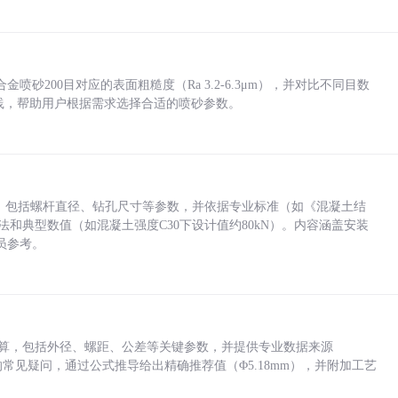
砂200目对应的表面粗糙度（Ra 3.2-6.3μm），并对比不同目数
业实践，帮助用户根据需求选择合适的喷砂参数。
力，包括螺杆直径、钻孔尺寸等参数，并依据专业标准（如《混凝土结
方法和典型数值（如混凝土强度C30下设计值约80kN）。内容涵盖安装
员参考。
底孔计算，包括外径、螺距、公差等关键参数，并提供专业数据来源
孔尺寸的常见疑问，通过公式推导给出精确推荐值（Φ5.18mm），并附加工艺