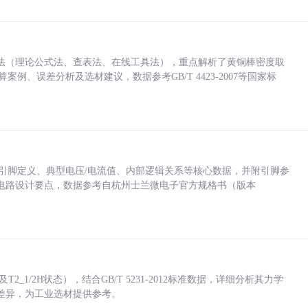
法（理论公式法、查表法、在线工具法），重点解析了黄铜棒密度取
计算案例、误差分析及选材建议，数据参考GB/T 4423-2007等国家标
括各引脚定义、典型电压/电流值、内部逻辑关系等核心数据，并附引脚参
电路设计要点，数据参考自杭州士兰微电子官方规格书（版本
_1/2H状态），结合GB/T 5231-2012标准数据，详细分析其力学
差异，为工业选材提供参考。