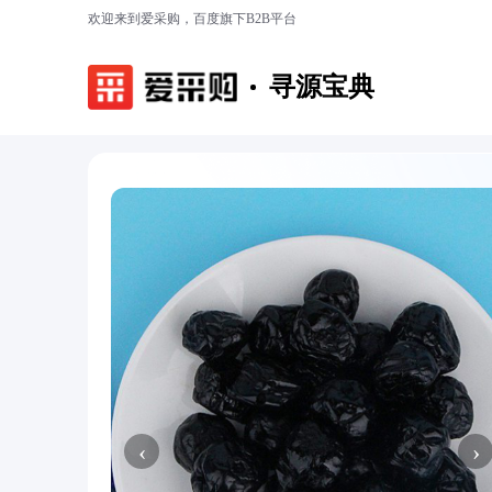
欢迎来到爱采购，百度旗下B2B平台
寻源宝典
‹
›