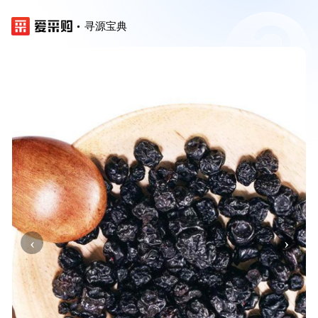
寻源宝典
‹
›