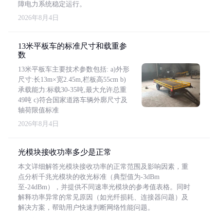
障电力系统稳定运行。
2026年8月4日
13米平板车的标准尺寸和载重参
数
13米平板车主要技术参数包括: a)外形
尺寸:长13m×宽2.45m,栏板高55cm b)
承载能力:标载30-35吨,最大允许总重
49吨 c)符合国家道路车辆外廓尺寸及
轴荷限值标准
2026年8月4日
光模块接收功率多少是正常
本文详细解答光模块接收功率的正常范围及影响因素，重
点分析千兆光模块的收光标准（典型值为-3dBm
至-24dBm），并提供不同速率光模块的参考值表格。同时
解释功率异常的常见原因（如光纤损耗、连接器问题）及
解决方案，帮助用户快速判断网络性能问题。