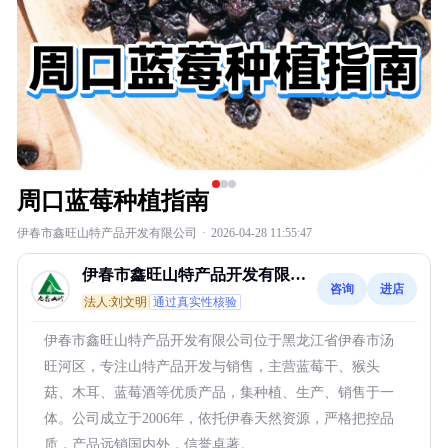
周口蓝莓种植指南
伊春市鑫旺山特产品开发有限公司
·
2026-04-28 11:55:47
伊春市鑫旺山特产品开发有限公
咨询
进店
司
法人:刘文明
通过真实性核验
伊春市鑫旺山特产品开发有限公司位于黑龙江省伊春市汤
旺河区，专注山特产品开发与销售，主营蓝莓干、猴头
菇、木耳、蓝莓酒等优质产品，集种植、生产、销售于一
体。公司成立于2006年，依托伊春天然资源，严格把控品
质，产品远销国内外，信誉卓著。