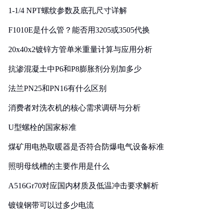
1-1/4 NPT螺纹参数及底孔尺寸详解
F1010E是什么管？能否用3205或3505代换
20x40x2镀锌方管单米重量计算与应用分析
抗渗混凝土中P6和P8膨胀剂分别加多少
法兰PN25和PN16有什么区别
消费者对洗衣机的核心需求调研与分析
U型螺栓的国家标准
煤矿用电热取暖器是否符合防爆电气设备标准
照明母线槽的主要作用是什么
A516Gr70对应国内材质及低温冲击要求解析
镀镍钢带可以过多少电流