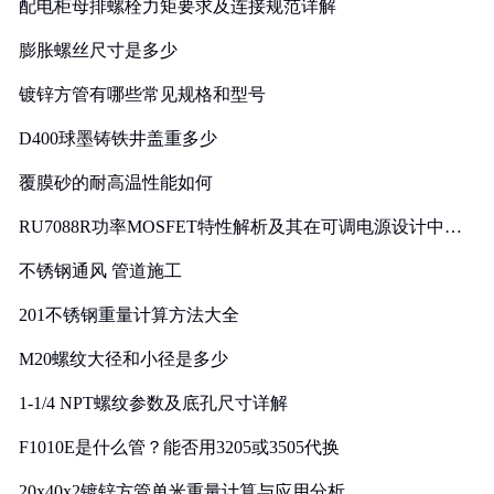
配电柜母排螺栓力矩要求及连接规范详解
膨胀螺丝尺寸是多少
镀锌方管有哪些常见规格和型号
D400球墨铸铁井盖重多少
覆膜砂的耐高温性能如何
RU7088R功率MOSFET特性解析及其在可调电源设计中的
实践
不锈钢通风 管道施工
201不锈钢重量计算方法大全
M20螺纹大径和小径是多少
1-1/4 NPT螺纹参数及底孔尺寸详解
F1010E是什么管？能否用3205或3505代换
20x40x2镀锌方管单米重量计算与应用分析