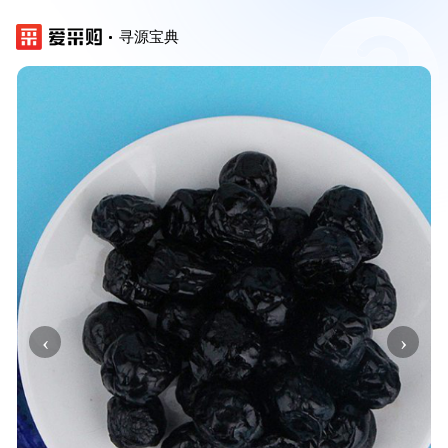
寻源宝典
‹
›