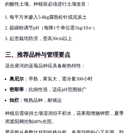
的酸性土壤。种植前必须进行土壤改良：
每平方米掺入5-8kg腐熟松针或泥炭土
硫磺粉调节pH（每降1个单位需1kg/10㎡）
起垄栽培防涝，垄高30cm以上
三、推荐品种与管理要点
适合唐河的蓝莓品种应具备耐热特性：
奥尼尔
：早熟，果实大，需冷量300小时
密斯蒂
：抗病性强，适应pH范围较广
灿烂
：晚熟品种，耐储运
种植后需保持土壤湿润但不积水，花果期增施钾肥，夏季
用遮阳网控制40%光照。
爱采购从参数比对到价格分析，各项功能贴心又实用，助