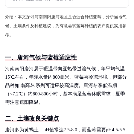
介绍：
本文探讨河南南阳唐河地区是否适合种植蓝莓，分析当地气
候、土壤条件及种植建议，为有意尝试蓝莓种植的农户提供实用参
考。
一、唐河气候与蓝莓适应性
河南南阳唐河属于暖温带向亚热带过渡气候，年平均气温
15℃左右，年降水量约800毫米。蓝莓喜冷凉环境，但部分
品种如'南高丛'系列可适应较高温度。唐河冬季低温期
（<7.2℃）约600-800小时，基本满足蓝莓休眠需求，夏季
需注意遮阳降温。
二、土壤改良关键点
唐河多为黄褐土，pH值常达7.5-8.0，而蓝莓需要pH4.5-5.5